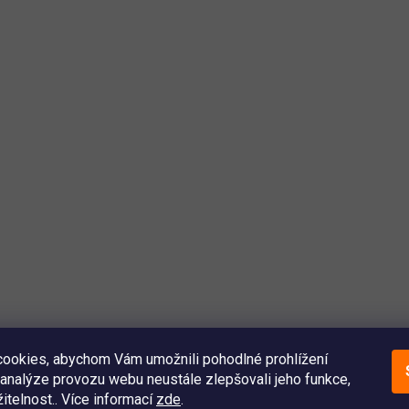
ookies, abychom Vám umožnili pohodlné prohlížení
analýze provozu webu neustále zlepšovali jeho funkce,
itelnost.. Více informací
zde
.