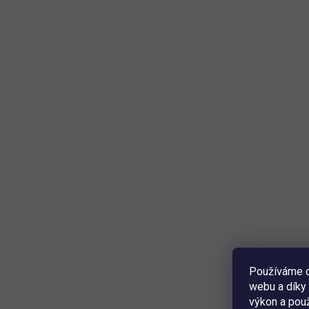
Používáme c
webu a díky 
výkon a použ