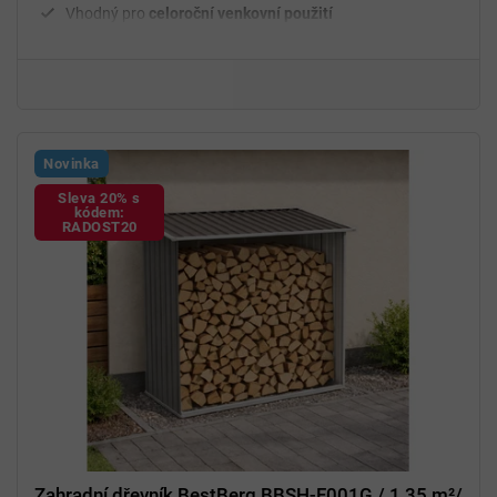
Vhodný pro
celoroční venkovní použití
Novinka
Sleva 20% s
kódem:
RADOST20
Zahradní dřevník BestBerg BBSH-F001G / 1,35 m²/