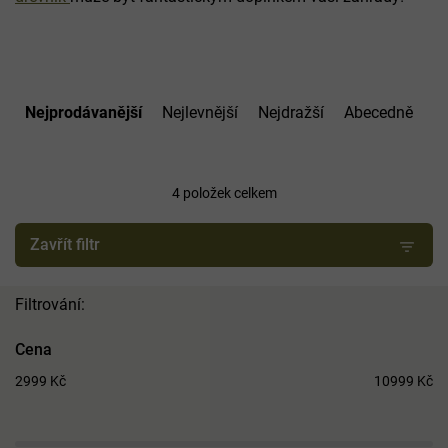
Ř
a
Nejprodávanější
Nejlevnější
Nejdražší
Abecedně
z
e
n
í
4
položek celkem
p
r
Zavřít filtr
o
d
u
k
t
Cena
ů
2999
Kč
10999
Kč