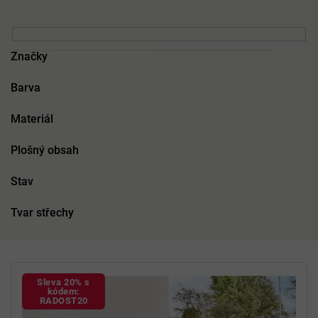
Značky
Barva
Materiál
Plošný obsah
Stav
Tvar střechy
V
ý
Sleva 20% s
p
kódem:
RADOST20
i