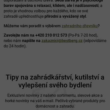
uspořádání a úschovu dřeva.
Šedá barva je v psychologii
c
barev spojována s relaxací, klidem, ale i nadčasovostí
, a
í
proto je vhodnou volbou pro
každého,
kdo ve své
p
zahradě
upřednostňuje
přírodní a vyvážený styl
.
r
v
k
Můžeme vám poradit s výběrem
zahradního dřevníku
?
y
v
Zavolejte nám na +420 210 012 573
(Po-Pá 7-20 hod),
ý
nebo nám
napište na
zakaznici@bestberg.cz
(odpovídáme
p
do 24 hodin).
i
s
u
Z
á
Tipy na zahrádkářství, kutilství a
p
vylepšení svého bydlení
a
t
í
Exkluzivní novinky z našeho sortimentu, slevové akce a
horké novinky na váš e-mail. Pečlivě vybrané produkty pro
domácnost a zahradu.