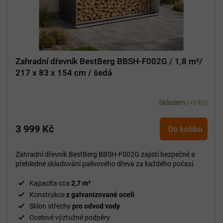
Zahradní dřevník BestBerg BBSH-F002G / 1,8 m²/
217 x 83 x 154 cm / šedá
Skladem
(>5 ks)
3 999 Kč
Do košíku
Zahradní dřevník BestBerg BBSH-F002G zajistí bezpečné a
přehledné skladování palivového dřeva za každého počasí.
Kapacita cca
2,7 m³
Konstrukce
z galvanizované oceli
Sklon střechy
pro odvod vody
Ocelové výztužné podpěry