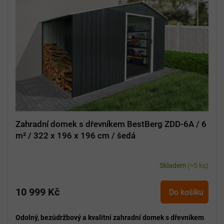
s
p
r
o
d
u
k
t
ů
Zahradní domek s dřevníkem BestBerg ZDD-6A / 6
m² / 322 x 196 x 196 cm / šedá
Skladem
(>5 ks)
10 999 Kč
Do košíku
Odolný, bezúdržbový a kvalitní zahradní domek s dřevníkem