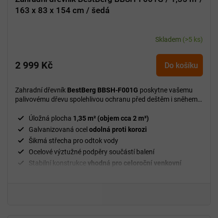
163 x 83 x 154 cm / šedá
Skladem
(>5 ks)
2 999 Kč
Do košíku
Zahradní dřevník
BestBerg BBSH-F001G
poskytne vašemu
palivovému dřevu spolehlivou ochranu před deštěm i sněhem a
zajistí jeho správné vysychání
po celý rok.
Úložná plocha
1,35 m² (objem cca 2 m³)
Galvanizovaná ocel
odolná proti korozi
Šikmá střecha pro odtok vody
Ocelové výztužné podpěry součástí balení
Stabilní konstrukce
vhodná pro celoroční venkovní
použití