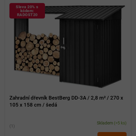
Sleva 20% s
kódem:
RADOST20
Zahradní dřevník BestBerg DD-3A / 2,8 m² / 270 x
105 x 158 cm / šedá
Skladem
(>5 ks)
Průměrné
hodnocení