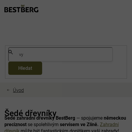
Přejít
na
obsah
Hledat
Šedé dřevníky
Šedé zahradní dřevníky BestBerg
— spojujeme
německou
preciznost
se spolehlivým
servisem ve Zlíně.
Zahradní
dřevník
může být fantastickým doplňkem vaší zahrady!