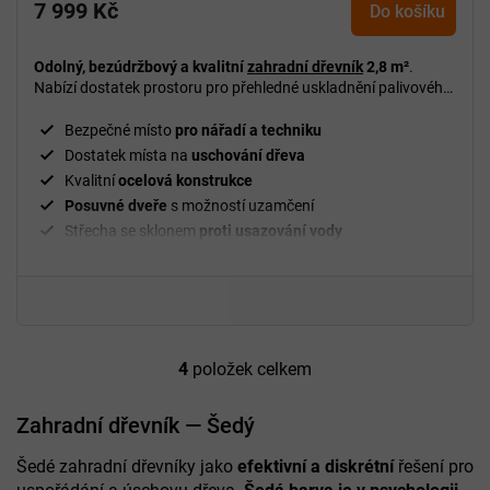
7 999 Kč
produktu
Do košíku
je
5,0
Odolný, bezúdržbový a kvalitní
zahradní dřevník
2,8 m²
.
z
Nabízí dostatek prostoru pro přehledné uskladnění palivového
5
dřeva a spolehlivě jej chrání před deštěm i vlhkostí po celý rok.
hvězdiček.
Bezpečné místo
pro nářadí a techniku
Dostatek místa na
uschování dřeva
Kvalitní
ocelová konstrukce
Posuvné dveře
s možností uzamčení
Střecha se sklonem
proti usazování vody
Ventilační
otvory
Prášková barva
odolná vůči sněhu a dešti
Jednoduchá
montáž
4
položek celkem
O
v
l
Zahradní dřevník — Šedý
á
d
Šedé zahradní dřevníky jako
efektivní a diskrétní
řešení pro
a