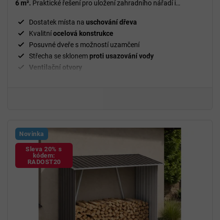
6 m².
Praktické řešení pro uložení zahradního nářadí i
palivového dřeva, které zajistí přehled a ochranu před
nepříznivým počasím po celý rok.Bezpečné místo
na zahradní
Dostatek místa na
uschování dřeva
techniku
Kvalitní
ocelová konstrukce
Posuvné dveře s možností uzamčení
Střecha se sklonem
proti usazování vody
Ventilační
otvory
Prášková barva
odolná vůči sněhu a dešti
Jednoduchá
montáž
Novinka
Sleva 20% s
kódem:
RADOST20