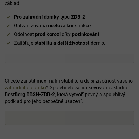
základ.
Pro zahradní domky typu ZDB-2
Galvanizovaná
ocelová
konstrukce
Odolnost
proti korozi
díky
pozinkování
Zajišťuje
stabilitu a delší životnost
domku
Chcete zajistit maximální stabilitu a delší životnost vašeho
zahradního domku
? Spolehněte se na kovovou základnu
BestBerg BBSH-ZDB-2
, která vytvoří pevný a spolehlivý
podklad pro jeho bezpečné usazení.