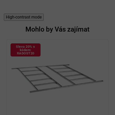
High-contrast mode
Mohlo by Vás zajímat
Sleva 20% s
kódem:
RADOST20