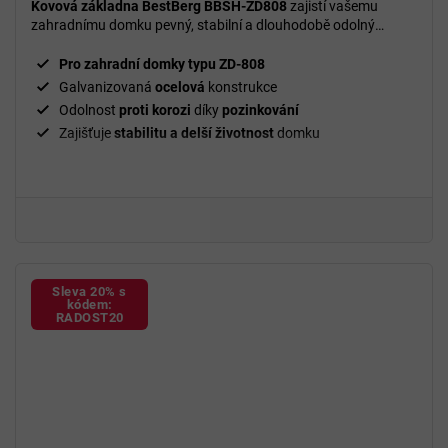
Kovová základna BestBerg BBSH-ZD808
zajistí vašemu
zahradnímu domku pevný, stabilní a dlouhodobě odolný
základ.
Pro zahradní domky typu ZD-808
Galvanizovaná
ocelová
konstrukce
Odolnost
proti korozi
díky
pozinkování
Zajišťuje
stabilitu a delší životnost
domku
Sleva 20% s
kódem:
RADOST20