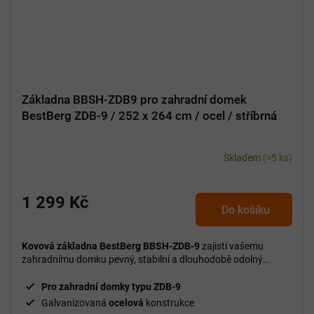
Základna BBSH-ZDB9 pro zahradní domek
BestBerg ZDB-9 / 252 x 264 cm / ocel / stříbrná
Skladem
(>5 ks)
1 299 Kč
Do košíku
Kovová základna BestBerg BBSH-ZDB-9
zajistí vašemu
zahradnímu domku pevný, stabilní a dlouhodobě odolný
základ.
Pro zahradní domky typu ZDB-9
Galvanizovaná
ocelová
konstrukce