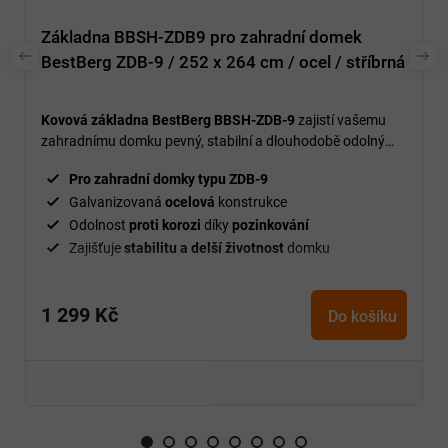
Základna BBSH-ZDB9 pro zahradní domek
BestBerg ZDB-9 / 252 x 264 cm / ocel / stříbrná
Kovová základna BestBerg BBSH-ZDB-9
zajistí vašemu
zahradnímu domku pevný, stabilní a dlouhodobě odolný
základ.
Pro zahradní domky typu ZDB-9
Galvanizovaná
ocelová
konstrukce
Odolnost
proti korozi
díky
pozinkování
Zajišťuje
stabilitu a delší životnost
domku
1 299 Kč
Do košíku