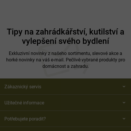
Z
á
Tipy na zahrádkářství, kutilství a
p
vylepšení svého bydlení
a
t
í
Exkluzivní novinky z našeho sortimentu, slevové akce a
horké novinky na váš e-mail. Pečlivě vybrané produkty pro
domácnost a zahradu.
Zákaznický servis
Užitečné informace
Potřebujete poradit?