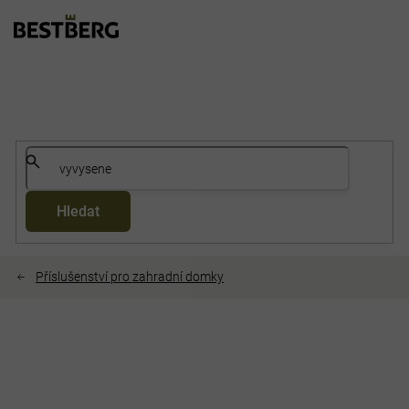
Přejít
na
obsah
Hledat
Příslušenství pro zahradní domky