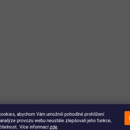
ookies, abychom Vám umožnili pohodlné prohlížení
analýze provozu webu neustále zlepšovali jeho funkce,
itelnost.. Více informací
zde
.