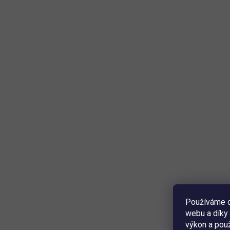
Používáme c
webu a díky 
výkon a použ