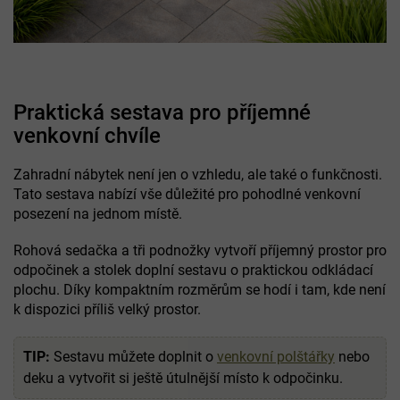
Praktická sestava pro příjemné
venkovní chvíle
Zahradní nábytek není jen o vzhledu, ale také o funkčnosti.
Tato sestava nabízí vše důležité pro pohodlné venkovní
posezení na jednom místě.
Rohová sedačka a tři podnožky vytvoří příjemný prostor pro
odpočinek a stolek doplní sestavu o praktickou odkládací
plochu. Díky kompaktním rozměrům se hodí i tam, kde není
k dispozici příliš velký prostor.
TIP:
Sestavu můžete doplnit o
venkovní polštářky
nebo
deku a vytvořit si ještě útulnější místo k odpočinku.