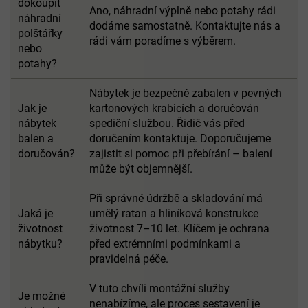
dokoupit
Ano, náhradní výplně nebo potahy rádi
náhradní
dodáme samostatně. Kontaktujte nás a
polštářky
rádi vám poradíme s výběrem.
nebo
potahy?
Nábytek je bezpečně zabalen v pevných
Jak je
kartonových krabicích a doručován
nábytek
spediční službou. Řidič vás před
balen a
doručením kontaktuje. Doporučujeme
doručován?
zajistit si pomoc při přebírání – balení
může být objemnější.
Při správné údržbě a skladování má
Jaká je
umělý ratan a hliníková konstrukce
životnost
životnost 7–10 let. Klíčem je ochrana
nábytku?
před extrémními podmínkami a
pravidelná péče.
V tuto chvíli montážní služby
Je možné
nenabízíme, ale proces sestavení je