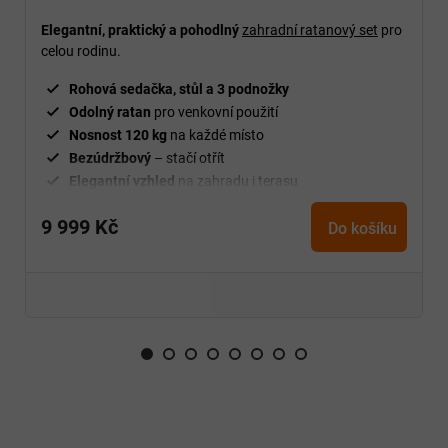
Elegantní, praktický a pohodlný
zahradní ratanový set
pro
celou rodinu.
Rohová sedačka, stůl a 3 podnožky
Odolný ratan
pro venkovní použití
Nosnost 120 kg
na každé místo
Bezúdržbový
– stačí otřít
Elegantní vzhled
na zahradu i terasu
Vhodné na chatu i pod pergolu
9 999 Kč
Do košíku
Z