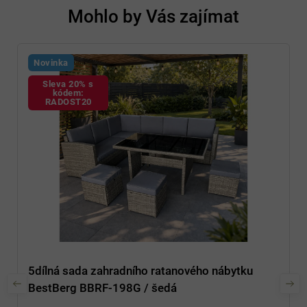
Mohlo by Vás zajímat
Novinka
Sleva 20% s
kódem:
RADOST20
5dílná sada zahradního ratanového nábytku
BestBerg BBRF-198G / šedá