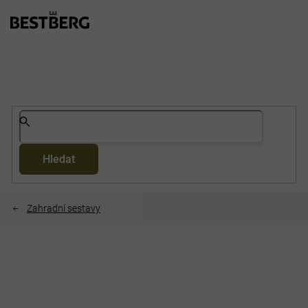
Přejít
na
obsah
Hledat
Zahradní sestavy