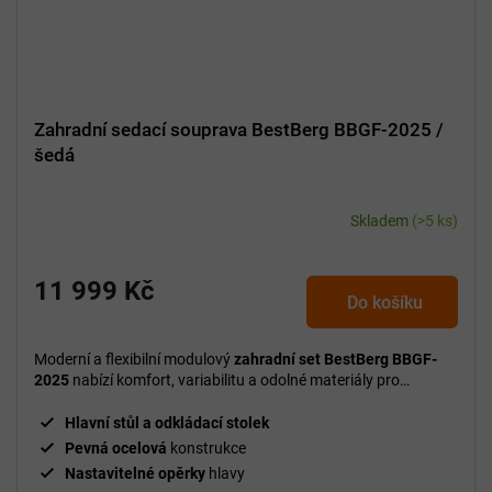
Zahradní sedací souprava BestBerg BBGF-2025 /
šedá
Skladem
(>5 ks)
11 999 Kč
Do košíku
Moderní a flexibilní modulový
zahradní set BestBerg BBGF-
2025
nabízí komfort, variabilitu a odolné materiály pro
dokonalé venkovní posezení.
Hlavní stůl a odkládací stolek
Pevná ocelová
konstrukce
Nastavitelné opěrky
hlavy