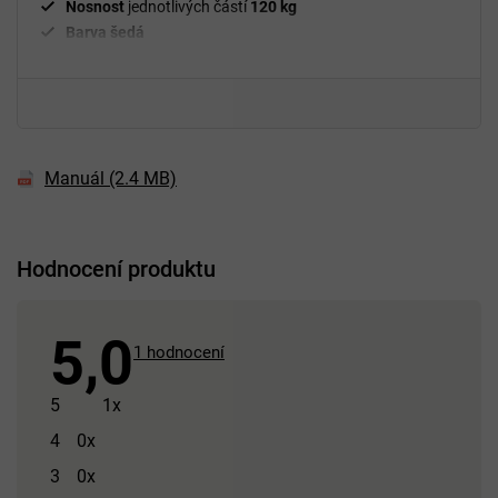
Nosnost
jednotlivých částí
120 kg
Barva šedá
Manuál (2.4 MB)
Hodnocení produktu
5,0
Průměrné
1 hodnocení
hodnocení
produktu
5
1x
je
4
0x
5,0
3
0x
z 5