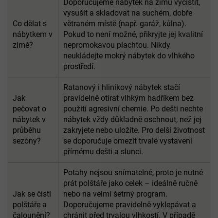
Doporučujeme nábytek na zimu vyčistit,
vysušit a skladovat na suchém, dobře
Co dělat s
větraném místě (např. garáž, kůlna).
nábytkem v
Pokud to není možné, přikryjte jej kvalitní
zimě?
nepromokavou plachtou. Nikdy
neukládejte mokrý nábytek do vlhkého
prostředí.
Ratanový i hliníkový nábytek stačí
Jak
pravidelně otírat vlhkým hadříkem bez
pečovat o
použití agresivní chemie. Po dešti nechte
nábytek v
nábytek vždy důkladně oschnout, než jej
průběhu
zakryjete nebo uložíte. Pro delší životnost
sezóny?
se doporučuje omezit trvalé vystavení
přímému dešti a slunci.
Potahy nejsou snímatelné, proto je nutné
prát polštáře jako celek – ideálně ručně
Jak se čistí
nebo na velmi šetrný program.
polštáře a
Doporučujeme pravidelně vyklepávat a
čalounění?
chránit před trvalou vlhkostí. V případě