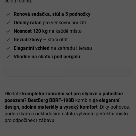
celou rodinu.
Rohová sedačka, stůl a 3 podnožky
Odolný ratan
pro venkovní použití
Nosnost 120 kg
na každé místo
Bezúdržbový
– stačí otřít
Elegantní vzhled
na zahradu i terasu
Vhodné na chatu i pod pergolu
Hledáte
kompletní zahradní set pro stylové a pohodlné
posezení
?
BestBerg BBRF-198B
kombinuje
elegantní
design, odolné materiály a vysoký komfort
. Díky pohovce,
podnožkám a odkládacímu stolu vytvoříte perfektní místo
pro odpočinek i zábavu.