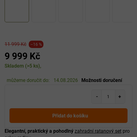
11 999 Kč
–16 %
9 999 Kč
Měrná
Skladem
(>5 ks)
cena:
můžeme doručit do:
14.08.2026
Možnosti doručení
Přidat do košíku
Elegantní, praktický a pohodlný
zahradní ratanový set
pro