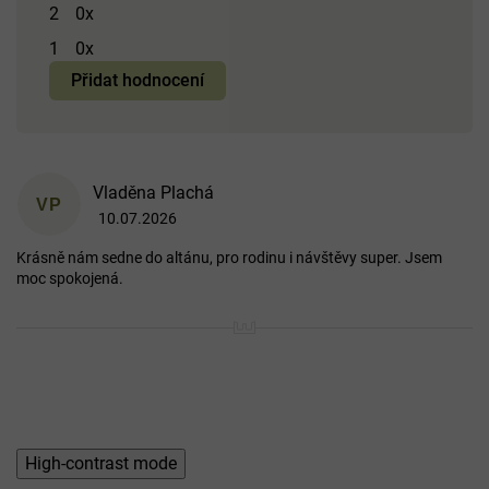
hvězdiček.
2
0x
1
0x
Přidat hodnocení
V
Vladěna Plachá
ý
VP
10.07.2026
p
Hodnocení produktu je 5 z 5 hvězdiček.
i
Krásně nám sedne do altánu, pro rodinu i návštěvy super. Jsem
s
moc spokojená.
h
o
d
n
o
c
e
n
í
High-contrast mode