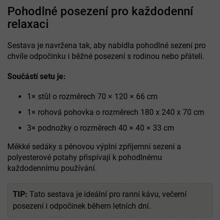
Pohodlné posezení pro každodenní
relaxaci
Sestava je navržena tak, aby nabídla pohodlné sezení pro
chvíle odpočinku i běžné posezení s rodinou nebo přáteli.
Součástí setu je:
1× stůl o rozměrech 70 × 120 × 66 cm
1× rohová pohovka o rozměrech 180 x 240 x 70 cm
3× podnožky o rozměrech 40 × 40 × 33 cm
Měkké sedáky s pěnovou výplní zpříjemní sezení a
polyesterové potahy přispívají k pohodlnému
každodennímu používání.
TIP:
Tato sestava je ideální pro ranní kávu, večerní
posezení i odpočinek během letních dní.