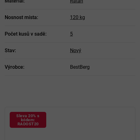
Materiál
:
Ratan
Nosnost místa
:
120 kg
Počet kusů v sadě
:
5
Stav
:
Nový
Výrobce
:
BestBerg
Sleva 20% s
kódem:
RADOST20