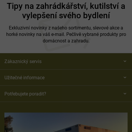
á
Tipy na zahrádkářství, kutilství a
p
vylepšení svého bydlení
a
t
í
Exkluzivní novinky z našeho sortimentu, slevové akce a
horké novinky na váš e-mail. Pečlivě vybrané produkty pro
domácnost a zahradu.
Zákaznický servis
Užitečné informace
Potřebujete poradit?