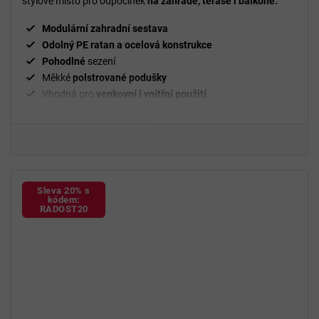
stylové místo pro odpočinek
na zahradě, terase i balkoně.
Modulární zahradní sestava
Odolný PE ratan a ocelová konstrukce
Pohodlné
sezení
Měkké
polstrované podušky
Vhodná pro
venkovní i vnitřní použití
Sleva 20% s
kódem:
RADOST20