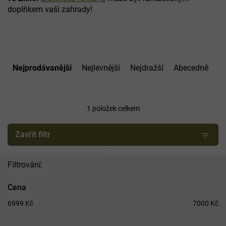
doplňkem vaší zahrady!
Ř
a
Nejprodávanější
Nejlevnější
Nejdražší
Abecedně
z
e
n
í
1
položek celkem
p
r
Zavřít filtr
o
d
u
k
t
Cena
ů
6999
Kč
7000
Kč