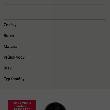
Značky
Barva
Materiál
Průtok vody
Stav
Typ fontány
V
ý
Sleva 20% s
p
kódem:
RADOST20