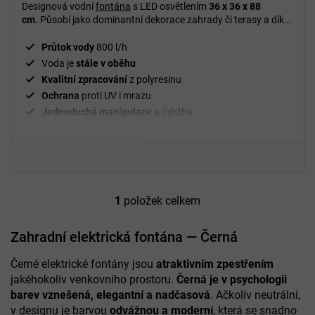
Designová vodní
fontána
s LED osvětlením
36 x 36 x 88
cm.
Působí jako dominantní dekorace zahrady či terasy a díky
jemnému
LED podsvícení
vytváří večer příjemnou, uklidňující
atmosféru.
Průtok vody
800 l/h
Voda je
stále v oběhu
Kvalitní zpracování
z polyresinu
Ochrana
proti UV i mrazu
Jednoduchá manipulace
a údržba
Pro použití
uvnitř i venku
1
položek celkem
O
v
l
Zahradní elektrická fontána — Černá
á
d
Černé elektrické fontány jsou
atraktivním zpestřením
a
jakéhokoliv venkovního prostoru.
Černá je v psychologii
c
barev vznešená, elegantní a nadčasová
. Ačkoliv neutrální,
í
v designu je barvou
odvážnou a moderní
, která se snadno
p