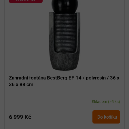
i
s
p
r
o
d
u
k
t
ů
Zahradní fontána BestBerg EF-14 / polyresin / 36 x
36 x 88 cm
Skladem
(>5 ks)
6 999 Kč
Do košíku