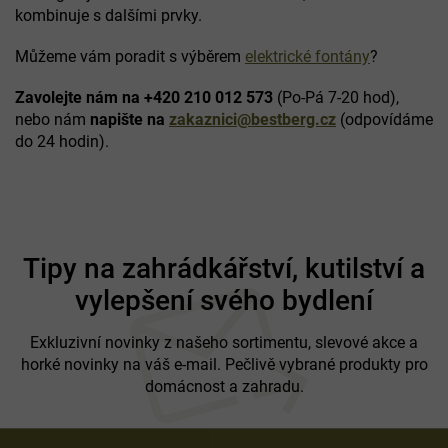
kombinuje s dalšími prvky.
r
v
k
Můžeme vám poradit s výběrem
elektrické fontány
?
y
v
Zavolejte nám na +420 210 012 573
(Po-Pá 7-20 hod),
ý
nebo nám
napište na
zakaznici@bestberg.cz
(odpovídáme
p
do 24 hodin).
i
s
u
Z
á
Tipy na zahrádkářství, kutilství a
p
vylepšení svého bydlení
a
t
í
Exkluzivní novinky z našeho sortimentu, slevové akce a
horké novinky na váš e-mail. Pečlivě vybrané produkty pro
domácnost a zahradu.