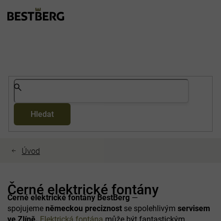
Přejít
na
obsah
Hledat
Černé elektrické fontány
Černé elektrické fontány
BestBerg
—
spojujeme
německou preciznost
se spolehlivým
servisem
ve Zlíně.
Elektrická fontána
může být fantastickým