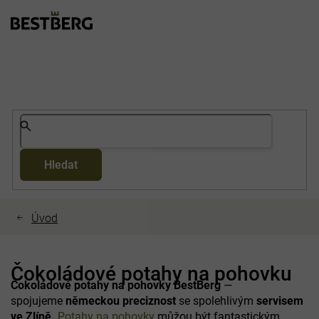
Přejít
na
obsah
Hledat
Čokoládové potahy na pohovku
Čokoládové potahy na pohovky
BestBerg
—
spojujeme
německou preciznost
se spolehlivým
servisem
ve Zlíně.
Potahy na pohovky
můžou být fantastickým