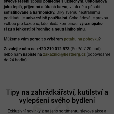
stylové řešení
spojují
pohledné s užitečným
.
Čokoládová
jako teplá, příjemná a útulná barva,
v interiéru působí
sofistikovaně a harmonicky.
Díky svému neutrálnímu
podkladu je
univerzálně použitelná
.
Čokoládová je pravou
volbou pro každého, kdo hledá kombinaci
výraznějšího
rázu s lehkostí přírodního a neutrálního tónu
.
Můžeme vám poradit s výběrem
potahu na pohovku
?
Zavolejte nám na +420 210 012 573
(Po-Pá 7-20 hod),
nebo nám
napište na
zakaznici@bestberg.cz
(odpovídáme
do 24 hodin).
Z
á
Tipy na zahrádkářství, kutilství a
p
vylepšení svého bydlení
a
t
í
Exkluzivní novinky z našeho sortimentu, slevové akce a