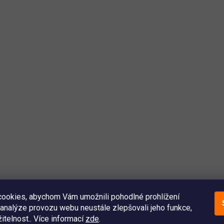
ookies, abychom Vám umožnili pohodlné prohlížení
analýze provozu webu neustále zlepšovali jeho funkce,
itelnost.. Více informací
zde
.