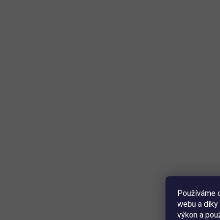
Používáme c
webu a díky 
výkon a použ