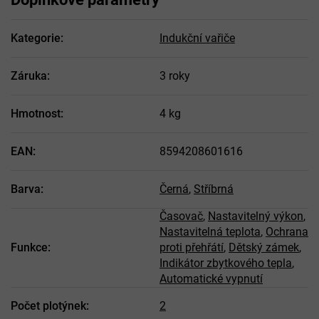
Kategorie
:
Indukční vařiče
Záruka
:
3 roky
Hmotnost
:
4 kg
EAN
:
8594208601616
Barva
:
Černá
,
Stříbrná
Časovač
,
Nastavitelný výkon
,
Nastavitelná teplota
,
Ochrana
Funkce
:
proti přehřátí
,
Dětský zámek
,
Indikátor zbytkového tepla
,
Automatické vypnutí
Počet plotýnek
:
2