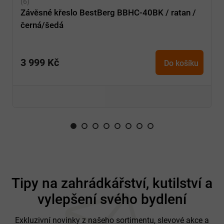
Závěsné křeslo BestBerg BBHC-40BK / ratan /
černá/šedá
3 999 Kč
Do košíku
Z
á
Tipy na zahrádkářství, kutilství a
p
vylepšení svého bydlení
a
t
í
Exkluzivní novinky z našeho sortimentu, slevové akce a