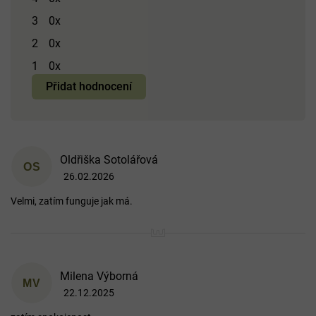
5,0
3
0x
z 5
hvězdiček.
2
0x
1
0x
Přidat hodnocení
V
Oldřiška Sotolářová
ý
OS
26.02.2026
p
Hodnocení produktu je 5 z 5 hvězdiček.
i
Velmi, zatím funguje jak má.
s
h
o
d
n
o
Milena Výborná
MV
c
22.12.2025
Hodnocení produktu je 5 z 5 hvězdiček.
e
n