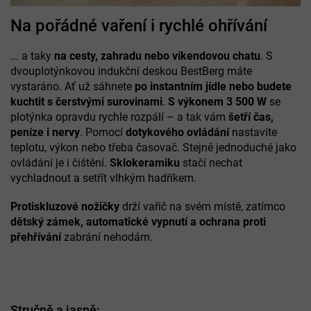
Na pořádné vaření i rychlé ohřívání
... a taky
na cesty, zahradu nebo víkendovou chatu
. S
dvouplotýnkovou indukční deskou BestBerg máte
vystaráno. Ať už sáhnete
po instantním jídle nebo budete
kuchtit s čerstvými surovinami
.
S výkonem 3 500 W
se
plotýnka opravdu rychle rozpálí – a tak vám
šetří čas,
peníze i nervy
. Pomocí
dotykového ovládání
nastavíte
teplotu, výkon nebo třeba časovač. Stejně jednoduché jako
ovládání je i čištění.
Sklokeramiku
stačí nechat
vychladnout a setřít vlhkým hadříkem.
Protiskluzové nožičky
drží vařič na svém místě, zatímco
dětský zámek, automatické vypnutí
a ochrana proti
přehřívání
zabrání nehodám.
Stručně a jasně: