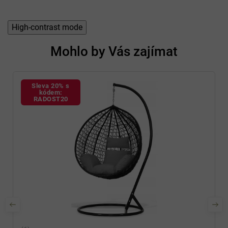
High-contrast mode
Mohlo by Vás zajímat
Sleva 20% s
kódem:
RADOST20