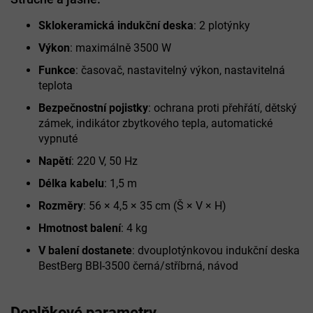
Sklokeramická indukční deska
: 2 plotýnky
Výkon
: maximálně 3500 W
Funkce
: časovač, nastavitelný výkon, nastavitelná
teplota
Bezpečnostní pojistky
: ochrana proti přehřátí, dětský
zámek, indikátor zbytkového tepla, automatické
vypnuté
Napětí
: 220 V, 50 Hz
Délka kabelu
: 1,5 m
Rozměry
: 56 × 4,5 × 35 cm (Š × V × H)
Hmotnost balení
: 4 kg
V balení dostanete
: dvouplotýnkovou indukční deska
BestBerg BBI-3500 černá/stříbrná, návod
Doplňkové parametry