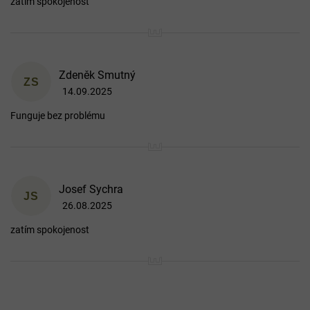
zatím spokojenost
í
Zdeněk Smutný
ZS
14.09.2025
Hodnocení produktu je 5 z 5 hvězdiček.
Funguje bez problému
Josef Sychra
JS
26.08.2025
Hodnocení produktu je 5 z 5 hvězdiček.
zatím spokojenost