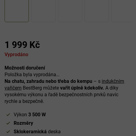
1 999 Kč
Měrná
Vyprodáno
cena:
Možnosti doručení
Položka byla vyprodána…
Na chatu, zahradu nebo třeba do kempu
– s
indukčním
vařičem
BestBerg můžete
vařit úplně kdekoliv.
A díky
vysokému výkonu a řadě bezpečnostních prvků navíc
rychle a bezpečně.
Výkon
3 500 W
Rozměry
Sklokeramická
deska