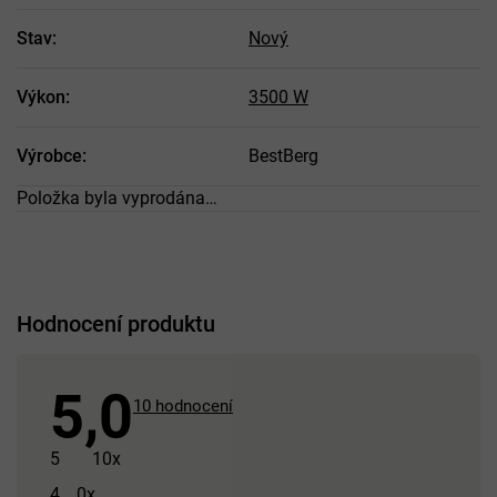
Stav
:
Nový
Výkon
:
3500 W
Výrobce
:
BestBerg
Položka byla vyprodána…
Hodnocení produktu
5,0
Průměrné
10 hodnocení
hodnocení
produktu
5
10x
je
4
0x