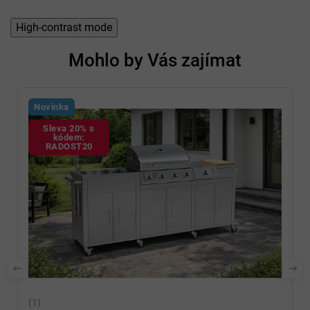
High-contrast mode
Mohlo by Vás zajímat
Novinka
Sleva 20% s
kódem:
RADOST20