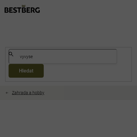
Přejít
na
obsah
Hledat
Zahrada a hobby