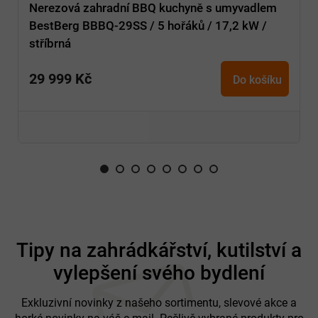
Nerezová zahradní BBQ kuchyně s umyvadlem
BestBerg BBBQ-29SS / 5 hořáků / 17,2 kW /
stříbrná
29 999 Kč
Do košíku
Z
á
Tipy na zahrádkářství, kutilství a
p
vylepšení svého bydlení
a
t
í
Exkluzivní novinky z našeho sortimentu, slevové akce a