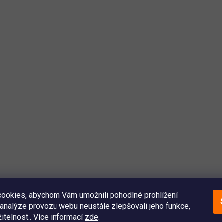
ookies, abychom Vám umožnili pohodlné prohlížení
analýze provozu webu neustále zlepšovali jeho funkce,
itelnost.. Více informací
zde
.