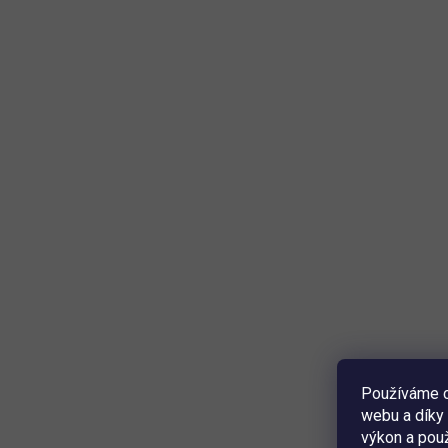
Používáme c
webu a díky 
výkon a použ