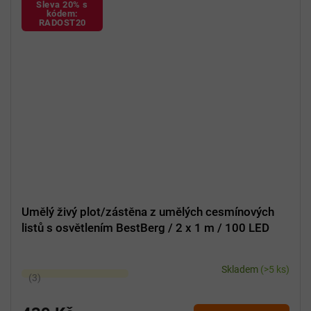
Sleva 20% s
kódem:
RADOST20
Umělý živý plot/zástěna z umělých cesmínových
listů s osvětlením BestBerg / 2 x 1 m / 100 LED
Skladem
(>5 ks)
Průměrné
hodnocení
produktu