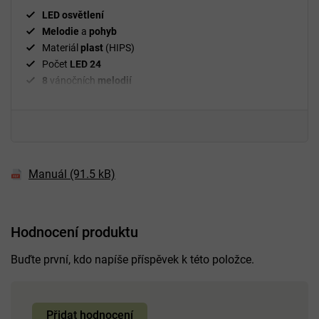
LED osvětlení
Melodie
a
pohyb
Materiál
plast
(HIPS)
Počet
LED 24
8
vánočních
melodií
Pohybové
prvky
(pohyblivé vláčky)
Manuál (91.5 kB)
Hodnocení produktu
Buďte první, kdo napíše příspěvek k této položce.
Přidat hodnocení