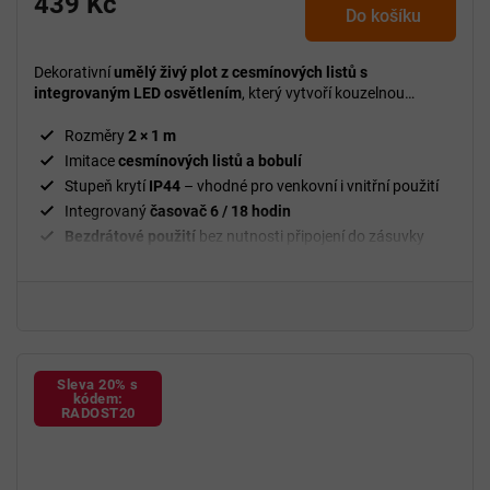
439 Kč
Do košíku
je
5,0
z
Dekorativní
umělý živý plot z cesmínových listů s
5
integrovaným LED osvětlením
, který vytvoří kouzelnou
vánoční atmosféru v interiéru i exteriéru.
hvězdiček.
Rozměry
2 × 1 m
Imitace
cesmínových listů a bobulí
Stupeň krytí
IP44
– vhodné pro venkovní i vnitřní použití
Integrovaný
časovač 6 / 18 hodin
Bezdrátové použití
bez nutnosti připojení do zásuvky
Ideální na
okna, balkony, terasy, ploty a dekorace
Sleva 20% s
kódem:
RADOST20