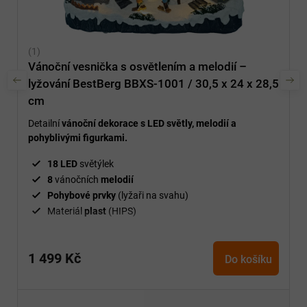
Vánoční vesnička s osvětlením a melodií –
lyžování BestBerg BBXS-1001 / 30,5 x 24 x 28,5
cm
Detailní
vánoční dekorace s LED světly, melodií a
pohyblivými figurkami.
18 LED
světýlek
8
vánočních
melodií
Pohybové prvky
(lyžaři na svahu)
Materiál
plast
(HIPS)
1 499 Kč
Do košíku