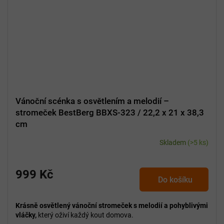
Vánoční scénka s osvětlením a melodií –
stromeček BestBerg BBXS-323 / 22,2 x 21 x 38,3
cm
Skladem
(>5 ks)
999 Kč
Do košíku
Krásně osvětlený vánoční stromeček s melodií a pohyblivými
vláčky,
který oživí každý kout domova.