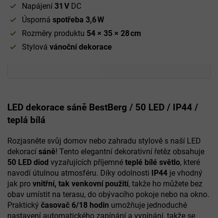
Napájení
31 V
DC
Úsporná
spotřeba 3,6 W
Rozměry produktu
54 × 35 × 28 cm
Stylová
vánoční dekorace
LED dekorace sáně BestBerg / 50 LED / IP44 /
teplá bílá
Rozjasněte svůj domov nebo zahradu stylově s naší LED
dekorací
sáně
! Tento elegantní dekorativní řetěz obsahuje
50 LED diod
vyzařujících příjemné
teplé bílé světlo
, které
navodí útulnou atmosféru. Díky odolnosti
IP44
je vhodný
jak pro
vnitřní, tak venkovní použití
, takže ho můžete bez
obav umístit na terasu, do obývacího pokoje nebo na okno.
Praktický
časovač 6/18 hodin
umožňuje jednoduché
nastavení automatického zapínání a vypínání, takže se