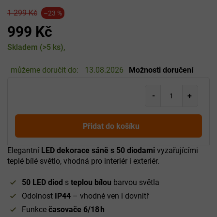
1 299 Kč
–23 %
999 Kč
Měrná
Skladem
(>5 ks)
cena:
můžeme doručit do:
13.08.2026
Možnosti doručení
Přidat do košíku
Elegantní
LED dekorace sáně s 50 diodami
vyzařujícími
teplé bílé světlo, vhodná pro interiér i exteriér.
50 LED diod
s
teplou bílou
barvou světla
Odolnost
IP44
– vhodné ven i dovnitř
Funkce
časovače 6/18 h