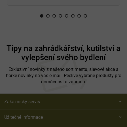
Z
á
Tipy na zahrádkářství, kutilství a
p
vylepšení svého bydlení
a
t
í
Exkluzivní novinky z našeho sortimentu, slevové akce a
horké novinky na váš e-mail. Pečlivě vybrané produkty pro
domácnost a zahradu.
Zákaznický servis
Užitečné informace