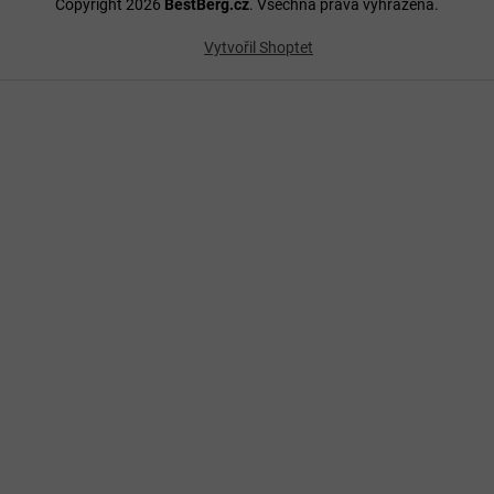
Copyright 2026
BestBerg.cz
. Všechna práva vyhrazena.
Vytvořil Shoptet