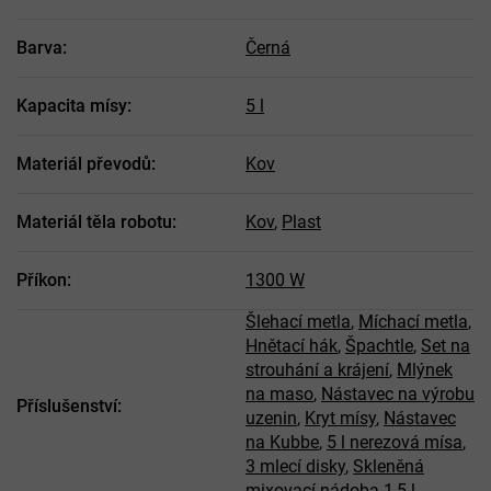
Barva
:
Černá
Kapacita mísy
:
5 l
Materiál převodů
:
Kov
Materiál těla robotu
:
Kov
,
Plast
Příkon
:
1300 W
Šlehací metla
,
Míchací metla
,
Hnětací hák
,
Špachtle
,
Set na
strouhání a krájení
,
Mlýnek
na maso
,
Nástavec na výrobu
Příslušenství
:
uzenin
,
Kryt mísy
,
Nástavec
na Kubbe
,
5 l nerezová mísa
,
3 mlecí disky
,
Skleněná
mixovací nádoba 1,5 l