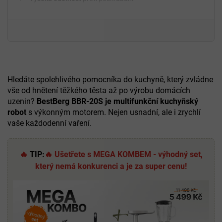
Snadná
údržba a čištění
Stabilní a bezpečné
uchycení při práci
Univerzální
využití v domácí kuchyni
Hledáte spolehlivého pomocníka do kuchyně, který zvládne
vše od hnětení těžkého těsta až po výrobu domácích
uzenin?
BestBerg BBR-20S je multifunkční kuchyňský
robot
s výkonným motorem. Nejen usnadní, ale i zrychlí
vaše každodenní vaření.
🔥
TIP:
🔥 Ušetřete s MEGA KOMBEM - výhodný set,
který nemá konkurenci a je za super cenu!