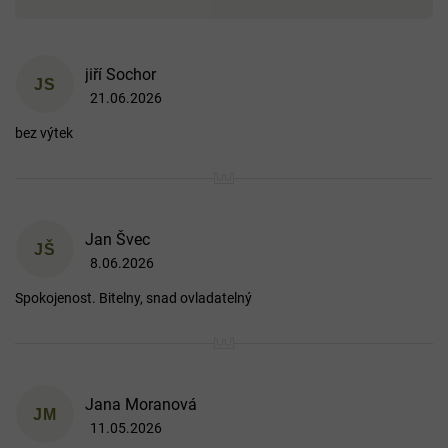
V
jiří Sochor
ý
JS
21.06.2026
p
Hodnocení produktu je 5 z 5 hvězdiček.
i
bez výtek
s
h
o
d
n
o
Jan Švec
JŠ
c
8.06.2026
Hodnocení produktu je 5 z 5 hvězdiček.
e
n
Spokojenost. Bitelny, snad ovladatelný
í
Jana Moranová
JM
11.05.2026
Hodnocení produktu je 5 z 5 hvězdiček.