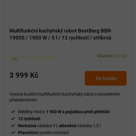
Multifunkční kuchyňský robot BestBerg BBR-
1900S / 1900 W / 5 l / 12 rychlostí / stříbrná
Skladem
(>5 ks)
Průměrné
hodnocení
produktu
3 999 Kč
Do košíku
je
5,0
z
Vysoce kvalitní multifunkční kuchyňský robot s kompletním
5
příslušenstvím.
hvězdiček.
Měděný motor
1 900 W s pojistkou proti přehřátí
12 rychlostí
Nerezová
nádoba 5 l,
skleněná
nádoba 1,5 l
Planetární
systém míchání