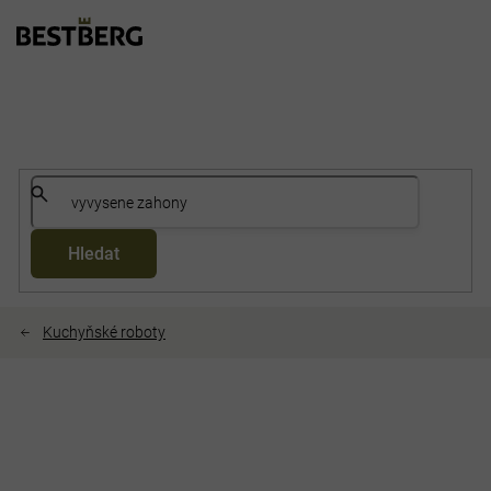
Přejít
na
obsah
Hledat
Kuchyňské roboty