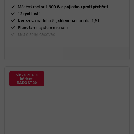
hvězdiček.
Měděný motor
1 900 W s pojistkou proti přehřátí
12 rychlostí
Nerezová
nádoba 5 l,
skleněná
nádoba 1,5 l
Planetární
systém míchání
LED
displej, časovač
Hnětací
hák,
šlehací a míchací
metla
Set na
strouhání a krájení
, mlýnek
na maso
, nástavec
na
uzeniny a Kubbe
BPA
free
Sleva 20% s
kódem:
RADOST20