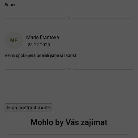
Super
Marie Frantova
MF
25.12.2025
Hodnocení produktu je 5 z 5 hvězdiček.
Velmi spokojená udělali jsme si radost
High-contrast mode
Mohlo by Vás zajímat