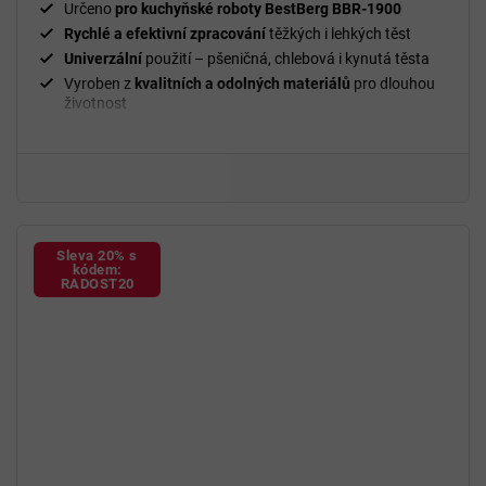
Určeno
pro kuchyňské roboty BestBerg BBR-1900
Rychlé a efektivní zpracování
těžkých i lehkých těst
Univerzální
použití – pšeničná, chlebová i kynutá těsta
Vyroben z
kvalitních a odolných materiálů
pro dlouhou
životnost
Snadná údržba a čištění
Praktický
a
nezbytný
doplněk pro pohodlnou práci při
pečení
Sleva 20% s
kódem:
RADOST20