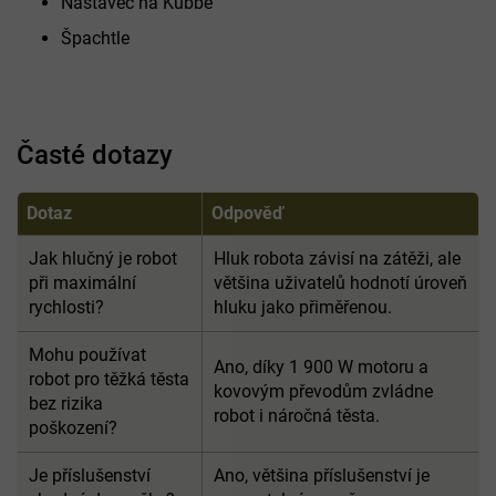
Nástavec na Kubbe
Špachtle
Časté dotazy
Dotaz
Odpověď
Jak hlučný je robot
Hluk robota závisí na zátěži, ale
při maximální
většina uživatelů hodnotí úroveň
rychlosti?
hluku jako přiměřenou.
Mohu používat
Ano, díky 1 900 W motoru a
robot pro těžká těsta
kovovým převodům zvládne
bez rizika
robot i náročná těsta.
poškození?
Je příslušenství
Ano, většina příslušenství je