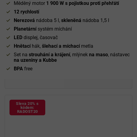
Měděný motor
1 900 W s pojistkou proti přehřátí
12 rychlostí
Nerezová
nádoba 5 l,
skleněná
nádoba 1,5 l
Planetární
systém míchání
LED
displej, časovač
Hnětací
hák,
šlehací a míchací
metla
Set na
strouhání a krájení
, mlýnek
na maso
, nástavec
na uzeniny a Kubbe
BPA
free
Sleva 20% s
kódem:
RADOST20