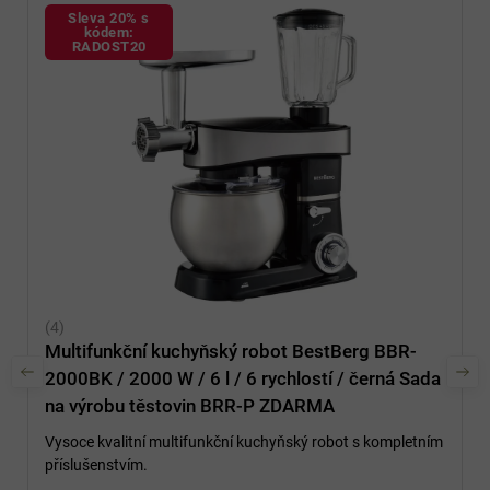
Sleva 20% s
kódem:
RADOST20
Multifunkční kuchyňský robot BestBerg BBR-
2000BK / 2000 W / 6 l / 6 rychlostí / černá
Sada
na výrobu těstovin BRR-P ZDARMA
Vysoce kvalitní multifunkční kuchyňský robot s kompletním
příslušenstvím.