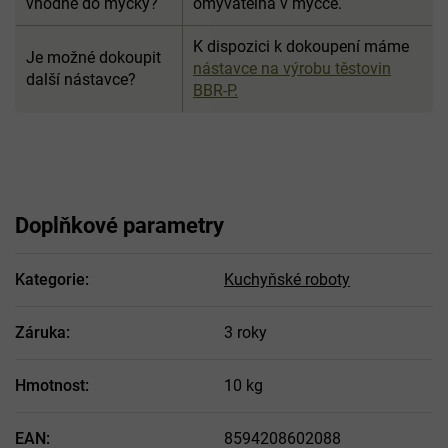
vhodné do myčky?
omyvatelná v myčce.
K dispozici k dokoupení máme
Je možné dokoupit
nástavce na výrobu těstovin
další nástavce?
BBR-P.
Doplňkové parametry
Kategorie
:
Kuchyňské roboty
Záruka
:
3 roky
Hmotnost
:
10 kg
EAN
:
8594208602088