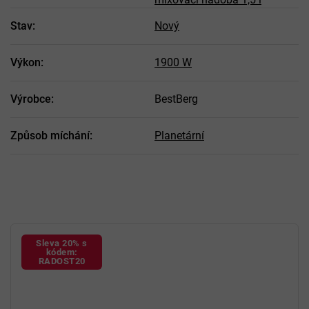
Stav
:
Nový
Výkon
:
1900 W
Výrobce
:
BestBerg
Způsob míchání
:
Planetární
Sleva 20% s
kódem:
RADOST20