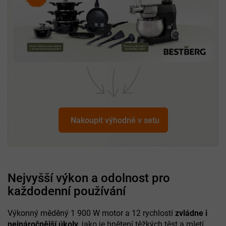
Nakoupit výhodně v setu
Nejvyšší výkon a odolnost pro
každodenní používání
Výkonný měděný 1 900 W motor a 12 rychlostí
zvládne i
nejnáročnější úkoly
, jako je hnětení těžkých těst a mletí