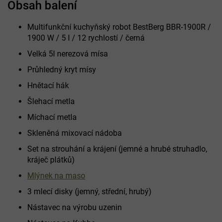
Obsah balení
Multifunkční kuchyňský robot BestBerg BBR-1900R /
1900 W / 5 l / 12 rychlostí / černá
Velká 5l nerezová mísa
Průhledný kryt mísy
Hnětací hák
Šlehací metla
Míchací metla
Skleněná mixovací nádoba
Set na strouhání a krájení (jemné a hrubé struhadlo,
kráječ plátků)
Mlýnek na maso
3 mlecí disky (jemný, střední, hrubý)
Nástavec na výrobu uzenin