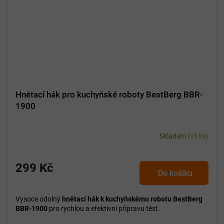
Hnětací hák pro kuchyňské roboty BestBerg BBR-
1900
Skladem
(>5 ks)
299 Kč
Do košíku
Vysoce odolný
hnětací hák k kuchyňskému robotu BestBerg
BBR-1900
pro rychlou a efektivní přípravu těst.