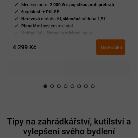
Měděný motor
2 000 W s pojistkou proti přehřátí
6 rychlostí + PULSE
Nerezová
nádoba 6 l,
skleněná
nádoba 1,5 l
Planetární
systém míchání
Hnětací
hák,
šlehací a míchací
metla
Set na
strouhání a krájení
, mlýnek
na maso
, nástavec
na uzeniny a Kubbe
4 299 Kč
Do košíku
+ novinka nástavce na těstoviny BBR-P 6 disků jsou
ZDARMA v obsahu balení
BPA
free
Z
á
Tipy na zahrádkářství, kutilství a
p
vylepšení svého bydlení
a
t