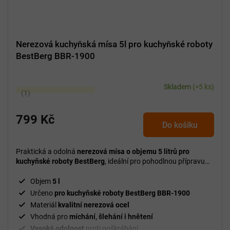
Nerezová kuchyňská mísa 5l pro kuchyňské roboty
BestBerg BBR-1900
Skladem
(>5 ks)
Průměrné
hodnocení
produktu
799 Kč
Do košíku
je
5,0
z
Praktická a odolná
nerezová mísa o objemu 5 litrů pro
5
kuchyňské roboty BestBerg
, ideální pro pohodlnou přípravu
větších dávek těst, krémů i omáček.
hvězdiček.
Objem
5 l
Určeno
pro kuchyňské roboty BestBerg BBR-1900
Materiál
kvalitní nerezová ocel
Vhodná pro
míchání, šlehání i hnětení
Vysoká odolnost
proti poškrábání