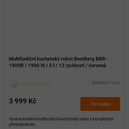
Multifunkční kuchyňský robot BestBerg BBR-
1900R / 1900 W / 5 l / 12 rychlostí / červená
Skladem
(>5 ks)
Průměrné
hodnocení
produktu
3 999 Kč
Do košíku
je
5,0
z
Vysoce kvalitní multifunkční kuchyňský robot s kompletním
5
příslušenstvím.