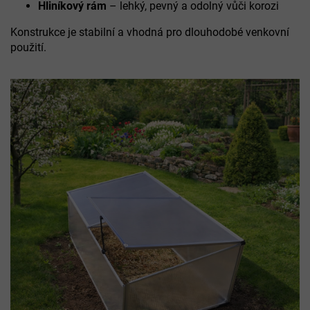
Hliníkový rám
– lehký, pevný a odolný vůči korozi
Konstrukce je stabilní a vhodná pro dlouhodobé venkovní
použití.