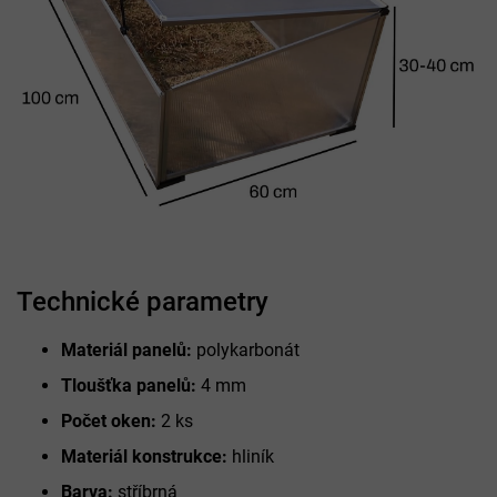
Technické parametry
Materiál panelů:
polykarbonát
Tloušťka panelů:
4 mm
Počet oken:
2 ks
Materiál konstrukce:
hliník
Barva:
stříbrná