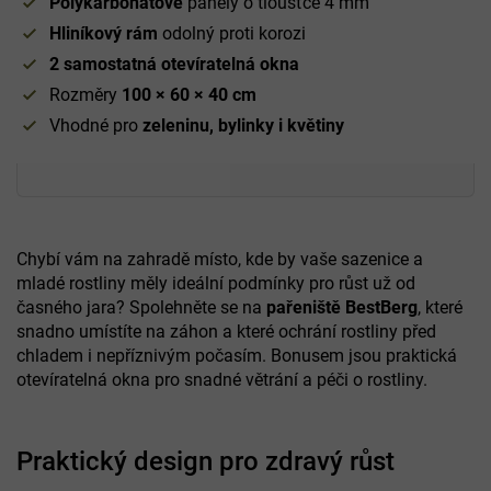
Polykarbonátové
panely o tloušťce 4 mm
Hliníkový rám
odolný proti korozi
2 samostatná otevíratelná okna
Rozměry
100 × 60 × 40 cm
Vhodné pro
zeleninu, bylinky i květiny
Chybí vám na zahradě místo, kde by vaše sazenice a
mladé rostliny měly ideální podmínky pro růst už od
časného jara? Spolehněte se na
pařeniště BestBerg
, které
snadno umístíte na záhon a které ochrání rostliny před
chladem i nepříznivým počasím. Bonusem jsou praktická
otevíratelná okna pro snadné větrání a péči o rostliny.
Praktický design pro zdravý růst