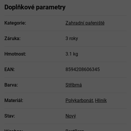
Doplňkové parametry
Kategorie
:
Zahradní pařeniště
Záruka
:
3 roky
Hmotnost
:
3.1 kg
EAN
:
8594208606345
Barva
:
Stříbrná
Materiál
:
Polykarbonát
,
Hliník
Stav
:
Nový