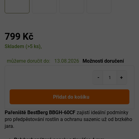
799 Kč
Měrná
Skladem
(>5 ks)
cena:
můžeme doručit do:
13.08.2026
Možnosti doručení
Přidat do košíku
Pařeniště BestBerg BBGH-60CF
zajistí ideální podmínky
pro předpěstování rostlin a ochranu sazenic už od brzkého
jara.