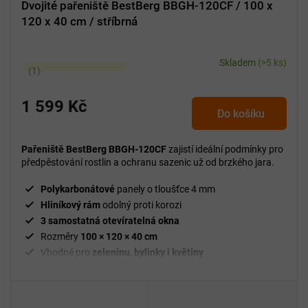
Dvojité pařeniště BestBerg BBGH-120CF / 100 x
120 x 40 cm / stříbrná
Skladem
(>5 ks)
Průměrné
hodnocení
produktu
1 599 Kč
Do košíku
je
5,0
z
Pařeniště BestBerg BBGH-120CF
zajistí ideální podmínky pro
5
předpěstování rostlin a ochranu sazenic už od brzkého jara.
hvězdiček.
Polykarbonátové
panely o tloušťce 4 mm
Hliníkový rám
odolný proti korozi
3 samostatná otevíratelná okna
Rozměry
100 × 120 × 40 cm
Vhodné pro
zeleninu, bylinky i květiny