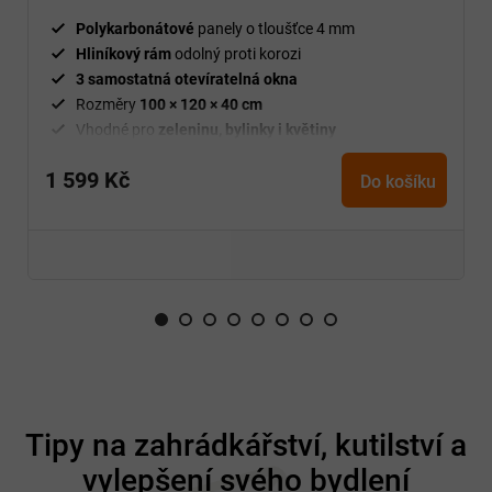
jara.
Polykarbonátové
panely o tloušťce 4 mm
Hliníkový rám
odolný proti korozi
3 samostatná otevíratelná okna
Rozměry
100 × 120 × 40 cm
Vhodné pro
zeleninu, bylinky i květiny
1 599 Kč
Do košíku
Z
á
Tipy na zahrádkářství, kutilství a
p
vylepšení svého bydlení
a