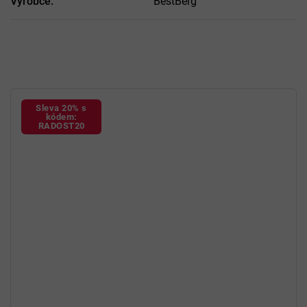
Výrobce
:
BestBerg
Sleva 20% s
kódem:
RADOST20