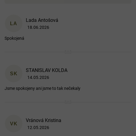
V
Lada Antošová
ý
LA
18.06.2026
p
Hodnocení produktu je 5 z 5 hvězdiček.
i
Spokojená
s
h
o
d
n
o
STANISLAV KOLDA
SK
c
14.05.2026
Hodnocení produktu je 5 z 5 hvězdiček.
e
n
Jsme spokojeny ani jsme to tak nečekaly
í
Vránová Kristina
VK
12.05.2026
Hodnocení produktu je 5 z 5 hvězdiček.