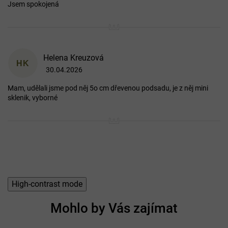
Jsem spokojená
Helena Kreuzová
HK
30.04.2026
Hodnocení produktu je 5 z 5 hvězdiček.
Mam, udělali jsme pod něj 5o cm dřevenou podsadu, je z něj mini
sklenik, vyborné
High-contrast mode
Mohlo by Vás zajímat