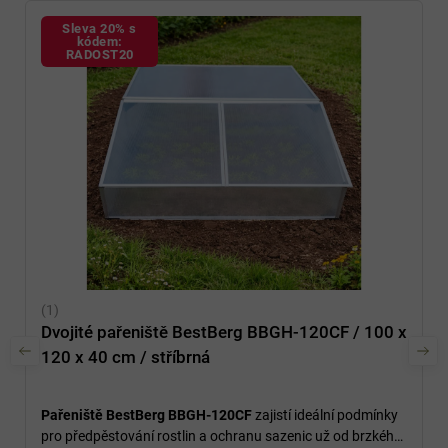
Sleva 20% s
kódem:
RADOST20
Dvojité pařeniště BestBerg BBGH-120CF / 100 x
120 x 40 cm / stříbrná
Pařeniště BestBerg BBGH-120CF
zajistí ideální podmínky
pro předpěstování rostlin a ochranu sazenic už od brzkého