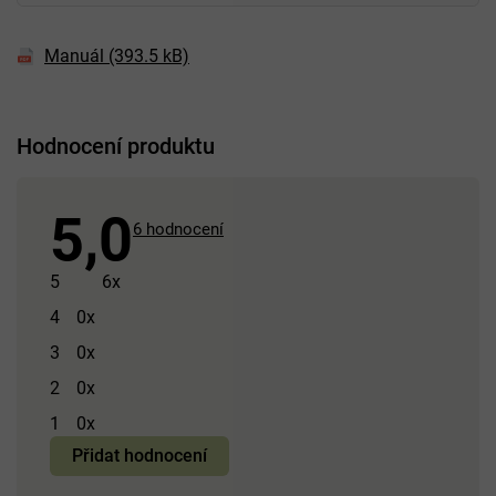
Manuál (393.5 kB)
Hodnocení produktu
5,0
Průměrné
6 hodnocení
hodnocení
produktu
5
6x
je
4
0x
5,0
3
0x
z 5
hvězdiček.
2
0x
1
0x
Přidat hodnocení