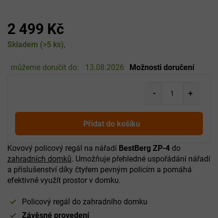
2 499 Kč
Měrná
Skladem
(>5 ks)
cena:
můžeme doručit do:
13.08.2026
Možnosti doručení
Přidat do košíku
Kovový policový regál na nářadí
BestBerg ZP-4
do
zahradních domků
. Umožňuje přehledné uspořádání nářadí
a příslušenství díky čtyřem pevným policím a pomáhá
efektivně využít prostor v domku.
Policový regál do zahradního domku
Závěsné provedení