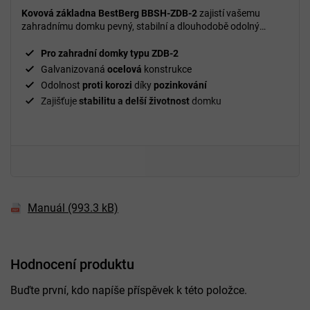
Kovová základna BestBerg BBSH-ZDB-2
zajistí vašemu
zahradnímu domku pevný, stabilní a dlouhodobě odolný
základ.
Pro zahradní domky typu ZDB-2
Galvanizovaná
ocelová
konstrukce
Odolnost
proti korozi
díky
pozinkování
Zajišťuje
stabilitu a delší životnost
domku
Manuál (993.3 kB)
Hodnocení produktu
Buďte první, kdo napíše příspěvek k této položce.