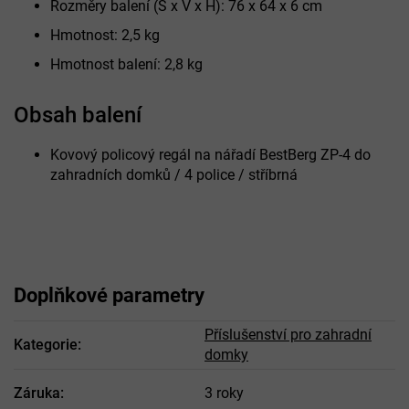
Rozměry balení (Š x V x H): 76 x 64 x 6 cm
Hmotnost: 2,5 kg
Hmotnost balení: 2,8 kg
Obsah balení
Kovový policový regál na nářadí BestBerg ZP-4 do
zahradních domků / 4 police / stříbrná
Doplňkové parametry
Příslušenství pro zahradní
Kategorie
:
domky
Záruka
:
3 roky