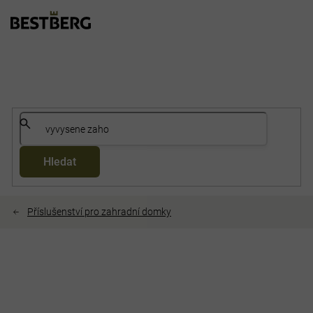
Přejít
na
obsah
Hledat
Příslušenství pro zahradní domky