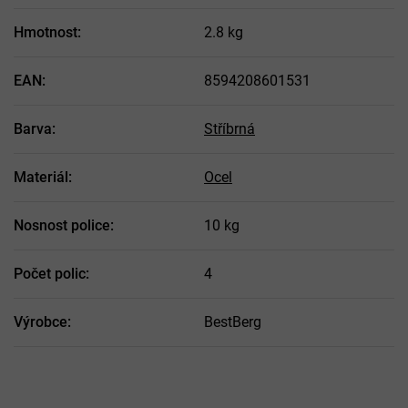
Hmotnost
:
2.8 kg
EAN
:
8594208601531
Barva
:
Stříbrná
Materiál
:
Ocel
Nosnost police
:
10 kg
Počet polic
:
4
Výrobce
:
BestBerg