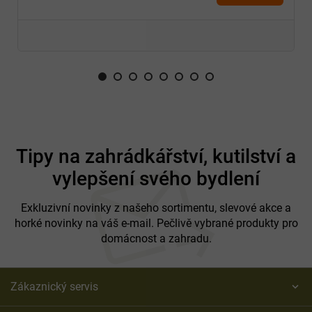
Z
á
Tipy na zahrádkářství, kutilství a
p
vylepšení svého bydlení
a
t
í
Exkluzivní novinky z našeho sortimentu, slevové akce a
horké novinky na váš e-mail. Pečlivě vybrané produkty pro
domácnost a zahradu.
Zákaznický servis