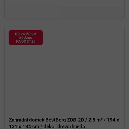
Jednoduchá
montáž
Sleva 20% s
kódem:
RADOST20
Zahradní domek BestBerg ZDB-2D / 2,5 m² / 194 x
131 x 184 cm / dekor dřevo/hnědá