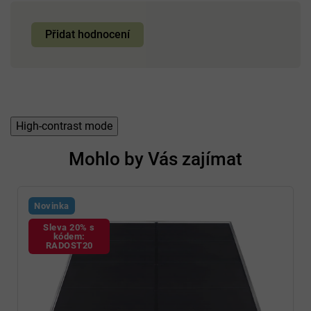
Přidat hodnocení
High-contrast mode
Mohlo by Vás zajímat
Novinka
Sleva 20% s
kódem:
RADOST20