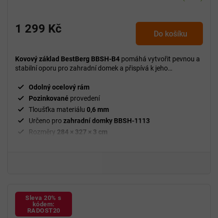
1 299 Kč
Do košíku
Kovový základ BestBerg BBSH-B4
pomáhá vytvořit pevnou a
stabilní oporu pro zahradní domek a přispívá k jeho
správnému usazení.
Odolný ocelový rám
Pozinkované
provedení
Tloušťka materiálu
0,6 mm
Určeno pro
zahradní domky BBSH-1113
Rozměry
284 × 327 × 3 cm
Sleva 20% s
kódem:
RADOST20