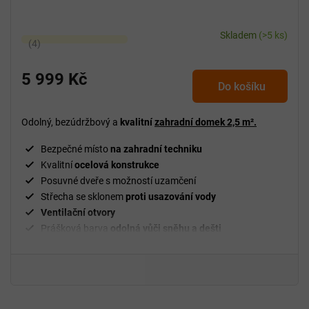
Skladem
(>5 ks)
Průměrné
hodnocení
produktu
5 999 Kč
Do košíku
je
5,0
z
Odolný, bezúdržbový a
kvalitní
zahradní domek
2,5 m².
5
Bezpečné místo
na zahradní techniku
hvězdiček.
Kvalitní
ocelová konstrukce
Posuvné dveře s možností uzamčení
Střecha se sklonem
proti usazování vody
Ventilační
otvory
Prášková barva
odolná vůči sněhu a dešti
Jednoduchá
montáž