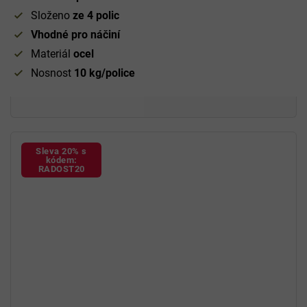
Složeno
ze 4 polic
Vhodné pro náčiní
Materiál
ocel
Nosnost
10 kg/police
Sleva 20% s
kódem:
RADOST20