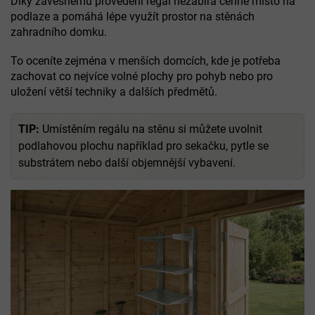
Díky závěsnému provedení regál nezabírá cenné místo na
podlaze a pomáhá lépe využít prostor na stěnách
zahradního domku.
To oceníte zejména v menších domcích, kde je potřeba
zachovat co nejvíce volné plochy pro pohyb nebo pro
uložení větší techniky a dalších předmětů.
TIP:
Umístěním regálu na stěnu si můžete uvolnit
podlahovou plochu například pro sekačku, pytle se
substrátem nebo další objemnější vybavení.