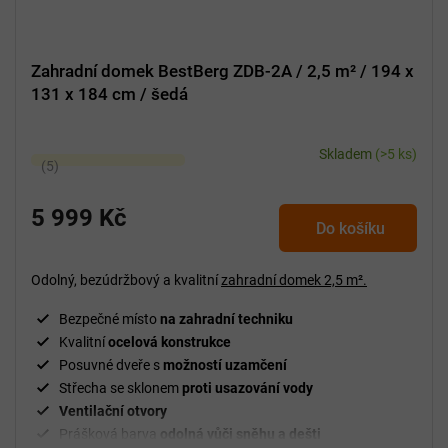
Zahradní domek BestBerg ZDB-2A / 2,5 m² / 194 x
131 x 184 cm / šedá
Skladem
(>5 ks)
Průměrné
hodnocení
produktu
5 999 Kč
Do košíku
je
5,0
z
Odolný, bezúdržbový a kvalitní
zahradní domek
2,5 m².
5
Bezpečné místo
na zahradní techniku
hvězdiček.
Kvalitní
ocelová konstrukce
Posuvné dveře s
možností uzamčení
Střecha se sklonem
proti usazování vody
Ventilační
otvory
Prášková barva
odolná vůči sněhu a dešti