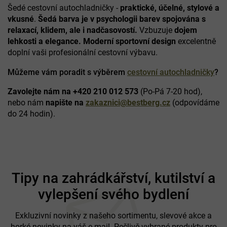
d
Šedé cestovní autochladničky -
praktické, účelné, stylové a
a
vkusné
.
Šedá barva je v psychologii barev spojována s
c
relaxací, klidem, ale i nadčasovostí.
Vzbuzuje
dojem
í
lehkosti a elegance. Moderní sportovní design
excelentně
p
doplní vaši profesionální cestovní výbavu.
r
v
k
Můžeme vám poradit s výběrem
cestovní autochladničky
?
y
v
Zavolejte nám na +420 210 012 573
(Po-Pá 7-20 hod),
ý
nebo nám
napište na
zakaznici@bestberg.cz
(odpovídáme
p
do 24 hodin).
i
s
u
Z
á
Tipy na zahrádkářství, kutilství a
p
vylepšení svého bydlení
a
t
í
Exkluzivní novinky z našeho sortimentu, slevové akce a
horké novinky na váš e-mail. Pečlivě vybrané produkty pro