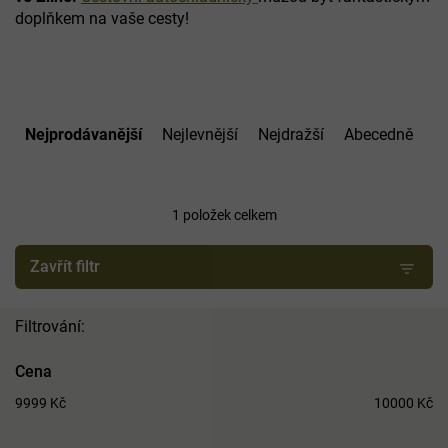
doplňkem na vaše cesty!
Ř
a
Nejprodávanější
Nejlevnější
Nejdražší
Abecedně
z
e
n
í
1
položek celkem
p
r
Zavřít filtr
o
d
u
k
t
Cena
ů
9999
Kč
10000
Kč