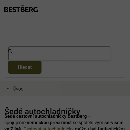
Přejít
na
obsah
Hledat
Šedé autochladničky
Šedé cestovní autochladničky
BestBerg
—
spojujeme
německou preciznost
se spolehlivým
servisem
ve Zlíně.
Cestovní autochladničky
můžou být fantastickým