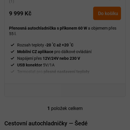
Průměrné
hodnocení
9 999 Kč
produktu
Do košíku
je
5,0
Přenosná autochladnička s příkonem 60 W
a objemem přes
z
55 l.
5
°
°
hvězdiček.
Rozsah teploty
-20
C až +20
C
Mobilní CZ aplikace
pro dálkové ovládání
Napájení přes
12V/24V nebo 230 V
USB konektor
5V/1A
Termostat pro
přesné nastavení teploty
Digitální displej, Bluetooth
Úsporný režim
ECO
, rychlé chlazení MAX
1
položek celkem
O
v
l
Cestovní autochladničky — Šedé
á