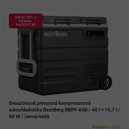
V
ý
Sleva 20% s
p
kódem:
RADOST20
i
s
p
r
o
d
u
k
t
ů
Dvouzónová přenosná kompresorová
autochladnička BestBerg BBPF-65D / 40 l + 16,7 l /
60 W / černá/šedá
Skladem
(>5 ks)