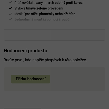
Práškově lakovaný povrch
odolný proti korozi
Stylové
tmavě zelené provedení
Ideální pro
růže, plaménky nebo břečťan
Jednoduchá montáž pomocí šroubů
Hodnocení produktu
Buďte první, kdo napíše příspěvek k této položce.
Přidat hodnocení