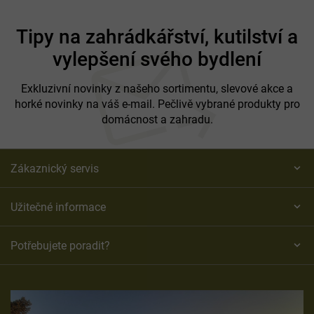
Z
á
Tipy na zahrádkářství, kutilství a
p
vylepšení svého bydlení
a
t
í
Exkluzivní novinky z našeho sortimentu, slevové akce a
horké novinky na váš e-mail. Pečlivě vybrané produkty pro
domácnost a zahradu.
Zákaznický servis
Užitečné informace
Potřebujete poradit?