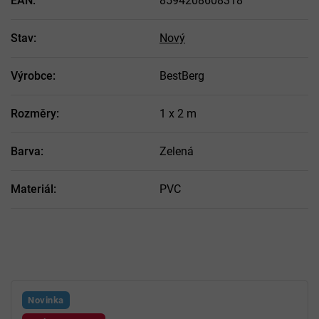
EAN
:
8594208608318
Stav
:
Nový
Výrobce
:
BestBerg
Rozměry
:
1 x 2 m
Barva
:
Zelená
Materiál
:
PVC
Novinka