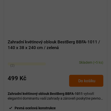
Zahradní květinový oblouk BestBerg BBFA-1011 /
140 x 38 x 240 cm / zelená
Skladem
(>5 ks)
Průměrné
hodnocení
produktu
499 Kč
Do košíku
je
5,0
z
Zahradní květinový oblouk BestBerg BBFA-1011
vytvoří
5
elegantní dominantu vaší zahrady a zároveň poskytne pevnou
oporu pro popínavé rostliny.
hvězdiček.
Pevná ocelová konstrukce