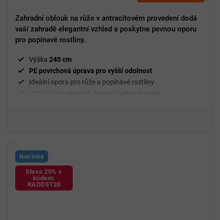
Zahradní oblouk na růže v antracitovém provedení dodá
vaší zahradě elegantní vzhled a poskytne pevnou oporu
pro popínavé rostliny.
Výška
240 cm
PE povrchová úprava pro vyšší odolnost
Ideální opora pro růže a popínavé rostliny
Vhodný pro
zahradu, terasu i vstupní cesty
Novinka
Sleva 20% s
kódem:
RADOST20