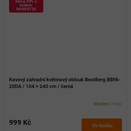
Sleva 20% s
kódem:
RADOST20
Kovový zahradní květinový oblouk BestBerg BBFA-
20DA / 104 × 240 cm / černá
Skladem
(>5 ks)
999 Kč
Do košíku