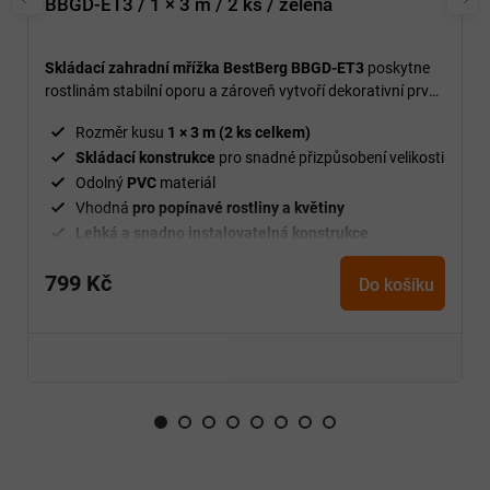
BBGD-ET3 / 1 × 3 m / 2 ks / zelená
Skládací zahradní mřížka BestBerg BBGD-ET3
poskytne
rostlinám stabilní oporu a zároveň vytvoří dekorativní prvek
na vaší zahradě, balkoně nebo terase.
Rozměr kusu
1 × 3 m (2 ks celkem)
Skládací konstrukce
pro snadné přizpůsobení velikosti
Odolný
PVC
materiál
Vhodná
pro popínavé rostliny a květiny
Lehká a snadno instalovatelná konstrukce
799 Kč
Do košíku