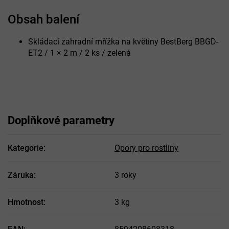
Obsah balení
Skládací zahradní mřížka na květiny BestBerg BBGD-
ET2 / 1 × 2 m / 2 ks / zelená
Doplňkové parametry
Kategorie
:
Opory pro rostliny
Záruka
:
3 roky
Hmotnost
:
3 kg