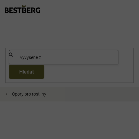
Přejít
na
obsah
Hledat
Opory pro rostliny