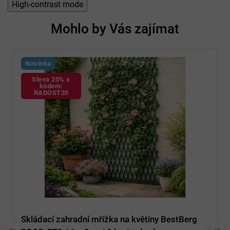
High-contrast mode
Mohlo by Vás zajímat
Novinka
Sleva 20% s
kódem:
RADOST20
Skládací zahradní mřížka na květiny BestBerg