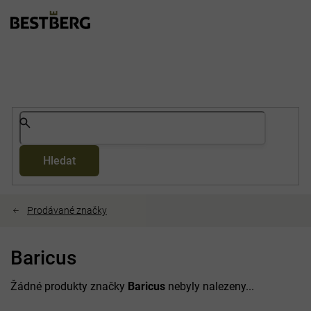
Přejít
na
obsah
Hledat
Prodávané značky
Baricus
Žádné produkty značky
Baricus
nebyly nalezeny...