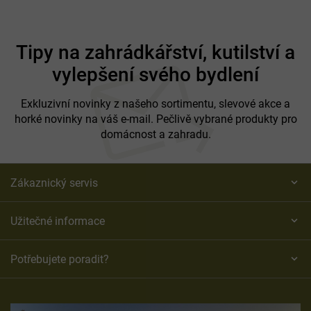
Z
á
Tipy na zahrádkářství, kutilství a
p
vylepšení svého bydlení
a
t
í
Exkluzivní novinky z našeho sortimentu, slevové akce a
horké novinky na váš e-mail. Pečlivě vybrané produkty pro
domácnost a zahradu.
Zákaznický servis
Užitečné informace
Potřebujete poradit?