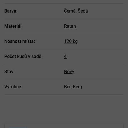
Barva
:
Černá
,
Šedá
Materiál
:
Ratan
Nosnost místa
:
120 kg
Počet kusů v sadě
:
4
Stav
:
Nový
Výrobce
:
BestBerg