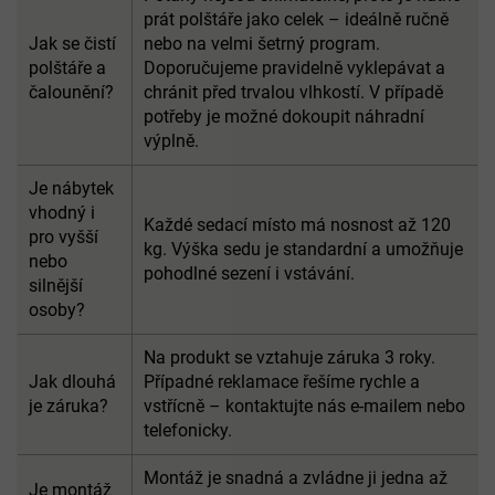
prát polštáře jako celek – ideálně ručně
Jak se čistí
nebo na velmi šetrný program.
polštáře a
Doporučujeme pravidelně vyklepávat a
čalounění?
chránit před trvalou vlhkostí. V případě
potřeby je možné dokoupit náhradní
výplně.
Je nábytek
vhodný i
Každé sedací místo má nosnost až 120
pro vyšší
kg. Výška sedu je standardní a umožňuje
nebo
pohodlné sezení i vstávání.
silnější
osoby?
Na produkt se vztahuje záruka 3 roky.
Jak dlouhá
Případné reklamace řešíme rychle a
je záruka?
vstřícně – kontaktujte nás e-mailem nebo
telefonicky.
Montáž je snadná a zvládne ji jedna až
Je montáž