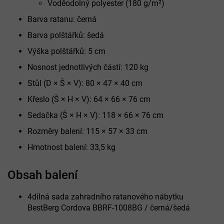
Voděodolný polyester (180 g/m²)
Barva ratanu: černá
Barva polštářků: šedá
Výška polštářků: 5 cm
Nosnost jednotlivých částí: 120 kg
Stůl (D × Š × V): 80 × 47 × 40 cm
Křeslo (Š × H × V): 64 × 66 × 76 cm
Sedačka (Š × H × V): 118 × 66 × 76 cm
Rozměry balení: 115 × 57 × 33 cm
Hmotnost balení: 33,5 kg
Obsah balení
4dílná sada zahradního ratanového nábytku
BestBerg Cordova BBRF-1008BG / černá/šedá