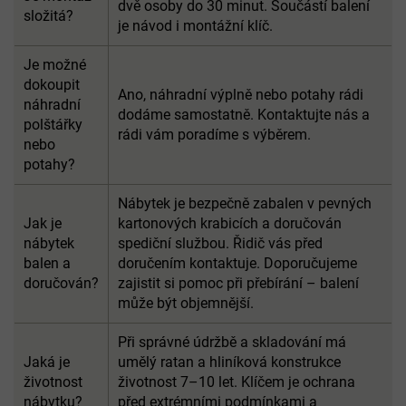
dvě osoby do 30 minut. Součástí balení
složitá?
je návod i montážní klíč.
Je možné
dokoupit
Ano, náhradní výplně nebo potahy rádi
náhradní
dodáme samostatně. Kontaktujte nás a
polštářky
rádi vám poradíme s výběrem.
nebo
potahy?
Nábytek je bezpečně zabalen v pevných
Jak je
kartonových krabicích a doručován
nábytek
spediční službou. Řidič vás před
balen a
doručením kontaktuje. Doporučujeme
doručován?
zajistit si pomoc při přebírání – balení
může být objemnější.
Při správné údržbě a skladování má
Jaká je
umělý ratan a hliníková konstrukce
životnost
životnost 7–10 let. Klíčem je ochrana
nábytku?
před extrémními podmínkami a