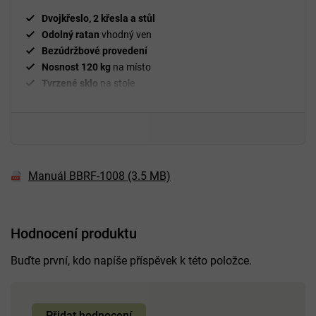
hvězdiček.
Dvojkřeslo, 2 křesla a stůl
Odolný ratan
vhodný ven
Bezúdržbové provedení
Nosnost 120 kg
na místo
Tvrzené sklo
na stole
Na zahradu, balkon i terasu
Manuál BBRF-1008 (3.5 MB)
Hodnocení produktu
Buďte první, kdo napíše příspěvek k této položce.
Přidat hodnocení