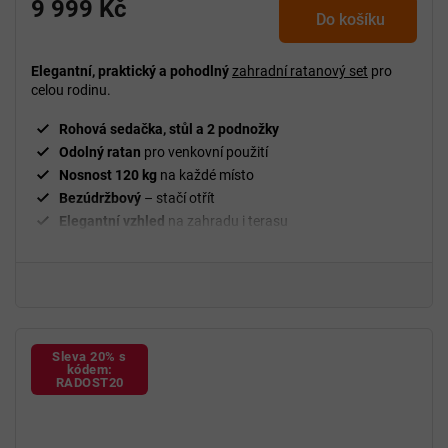
produktu
9 999 Kč
Do košíku
je
5,0
z
Elegantní, praktický a pohodlný
zahradní ratanový set
pro
5
celou rodinu.
hvězdiček.
Rohová sedačka, stůl a 2 podnožky
Odolný ratan
pro venkovní použití
Nosnost 120 kg
na každé místo
Bezúdržbový
– stačí otřít
Elegantní vzhled
na zahradu i terasu
Vhodné na chatu i pod pergolu
Sleva 20% s
kódem:
RADOST20