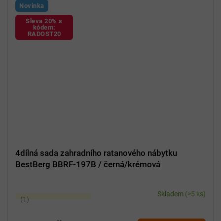
Novinka
Sleva 20% s
kódem:
RADOST20
4dílná sada zahradního ratanového nábytku
BestBerg BBRF-197B / černá/krémová
Skladem
(>5 ks)
Průměrné
hodnocení