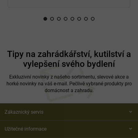
Z
á
Tipy na zahrádkářství, kutilství a
p
vylepšení svého bydlení
a
t
í
Exkluzivní novinky z našeho sortimentu, slevové akce a
horké novinky na váš e-mail. Pečlivě vybrané produkty pro
domácnost a zahradu.
Zákaznický servis
Užitečné informace