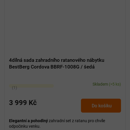
4dílná sada zahradního ratanového nábytku
BestBerg Cordova BBRF-1008G / šedá
Skladem
(>5 ks)
Průměrné
hodnocení
produktu
3 999 Kč
Do košíku
je
5,0
z
Elegantní a pohodlný
zahradní set z ratanu pro chvíle
5
odpočinku venku.