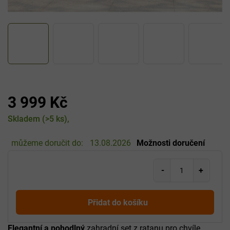
3 999 Kč
Měrná
Skladem
(>5 ks)
cena:
můžeme doručit do:
13.08.2026
Možnosti doručení
Přidat do košíku
Elegantní a pohodlný
zahradní set z ratanu pro chvíle