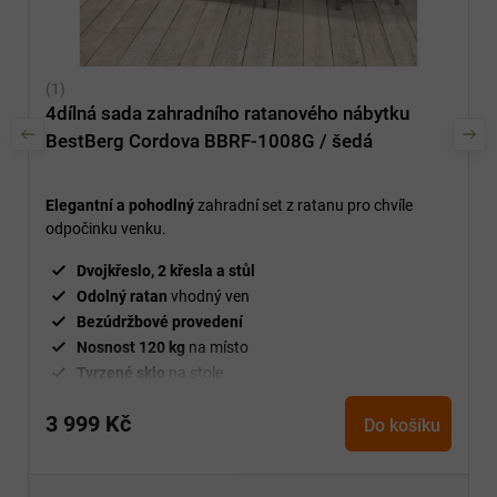
4dílná sada zahradního ratanového nábytku
BestBerg Cordova BBRF-1008G / šedá
Elegantní a pohodlný
zahradní set z ratanu pro chvíle
odpočinku venku.
Dvojkřeslo, 2 křesla a stůl
Odolný ratan
vhodný ven
Bezúdržbové provedení
Nosnost 120 kg
na místo
Tvrzené sklo
na stole
Na zahradu, balkon i terasu
3 999 Kč
Do košíku