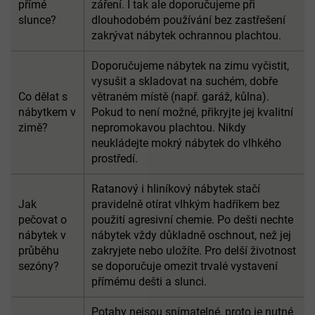
přímé
záření. I tak ale doporučujeme při
slunce?
dlouhodobém používání bez zastřešení
zakrývat nábytek ochrannou plachtou.
Doporučujeme nábytek na zimu vyčistit,
vysušit a skladovat na suchém, dobře
Co dělat s
větraném místě (např. garáž, kůlna).
nábytkem v
Pokud to není možné, přikryjte jej kvalitní
zimě?
nepromokavou plachtou. Nikdy
neukládejte mokrý nábytek do vlhkého
prostředí.
Ratanový i hliníkový nábytek stačí
Jak
pravidelně otírat vlhkým hadříkem bez
pečovat o
použití agresivní chemie. Po dešti nechte
nábytek v
nábytek vždy důkladně oschnout, než jej
průběhu
zakryjete nebo uložíte. Pro delší životnost
sezóny?
se doporučuje omezit trvalé vystavení
přímému dešti a slunci.
Potahy nejsou snímatelné, proto je nutné