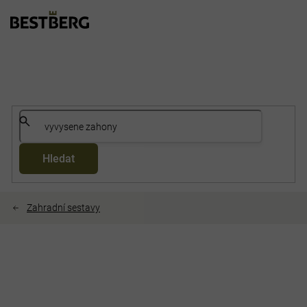
Přejít
na
obsah
Hledat
Zahradní sestavy