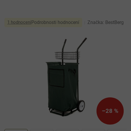
Průměrné
1 hodnocení
Podrobnosti hodnocení
Značka:
BestBerg
hodnocení
produktu
je
5,0
z
5
hvězdiček.
–28 %