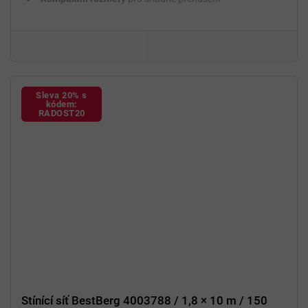
Ideální pro práci
na zahradě, v dílně i v garáži
Sleva 20% s
kódem:
RADOST20
Stínící síť BestBerg 4003788 / 1,8 × 10 m / 150