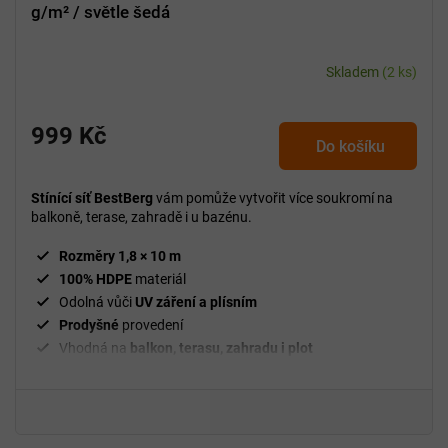
g/m² / světle šedá
Skladem
(2 ks)
999 Kč
Do košíku
Stínící síť BestBerg
vám pomůže vytvořit více soukromí na
balkoně, terase, zahradě i u bazénu.
Rozměry 1,8 × 10 m
100% HDPE
materiál
Odolná vůči
UV záření a plísním
Prodyšné
provedení
Vhodná na
balkon, terasu, zahradu i plot