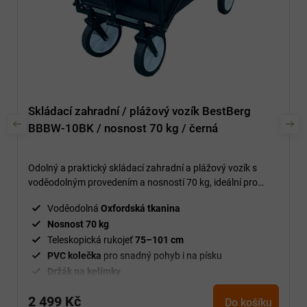
Skládací zahradní / plážový vozík BestBerg
BBBW-10BK / nosnost 70 kg / černá
Odolný a praktický skládací zahradní a plážový vozík s
voděodolným provedením a nosností 70 kg, ideální pro
venkovní aktivity a rodinné výlety.
Voděodolná
Oxfordská tkanina
Nosnost 70 kg
Teleskopická rukojeť
75–101 cm
PVC kolečka
pro snadný pohyb i na písku
Držák na kelímky
Velký prostor koše
84 × 47,5 × 27,5 cm
2 499 Kč
Do košíku
Rozměr vozíku
89 × 54 × 59 cm