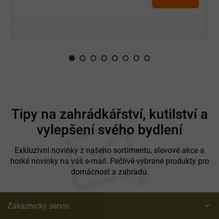
Z
á
Tipy na zahrádkářství, kutilství a
p
vylepšení svého bydlení
a
t
í
Exkluzivní novinky z našeho sortimentu, slevové akce a
horké novinky na váš e-mail. Pečlivě vybrané produkty pro
domácnost a zahradu.
Zákaznický servis