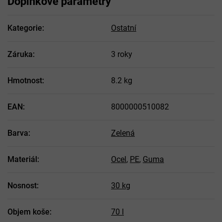
Doplňkové parametry
Kategorie
:
Ostatní
Záruka
:
3 roky
Hmotnost
:
8.2 kg
EAN
:
8000000510082
Barva
:
Zelená
Materiál
:
Ocel
,
PE
,
Guma
Nosnost
:
30 kg
Objem koše
:
70 l