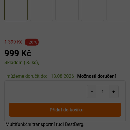
1 399 Kč
–28 %
999 Kč
Měrná
Skladem
(>5 ks)
cena:
můžeme doručit do:
13.08.2026
Možnosti doručení
Přidat do košíku
Multifunkční transportní rudl BestBerg.