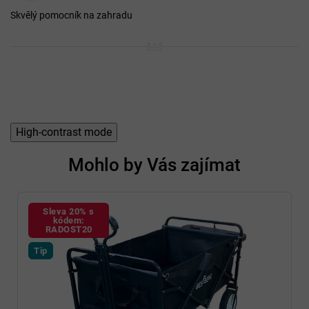
i
Skvělý pomocník na zahradu
s
h
o
d
n
o
c
e
n
High-contrast mode
í
Mohlo by Vás zajímat
Sleva 20% s
kódem:
RADOST20
Tip