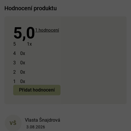
Hodnocení produktu
5,0
Průměrné
1 hodnocení
hodnocení
produktu
5
1x
je
4
0x
5,0
3
0x
z 5
hvězdiček.
2
0x
1
0x
Přidat hodnocení
V
Vlasta Šnajdrová
ý
VŠ
3.08.2026
p
Hodnocení produktu je 5 z 5 hvězdiček.