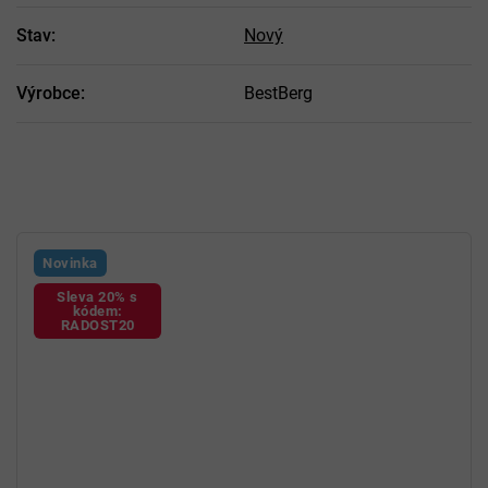
Stav
:
Nový
Výrobce
:
BestBerg
Novinka
Sleva 20% s
kódem:
RADOST20