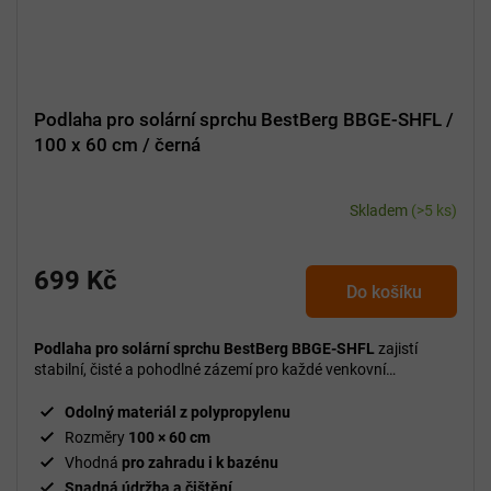
Podlaha pro solární sprchu BestBerg BBGE-SHFL /
100 x 60 cm / černá
Skladem
(>5 ks)
699 Kč
Do košíku
Podlaha pro solární sprchu BestBerg BBGE-SHFL
zajistí
stabilní, čisté a pohodlné zázemí pro každé venkovní
sprchování.
Odolný materiál z polypropylenu
Rozměry
100 × 60 cm
Vhodná
pro zahradu i k bazénu
Snadná údržba a čištění