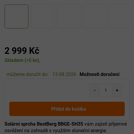
2 999 Kč
Měrná
Skladem
(>5 ks)
cena:
můžeme doručit do:
13.08.2026
Možnosti doručení
Přidat do košíku
Solární sprcha BestBerg BBGE-SH35
vám zajistí příjemné
osvěžení na zahradě s využitím sluneční energie.