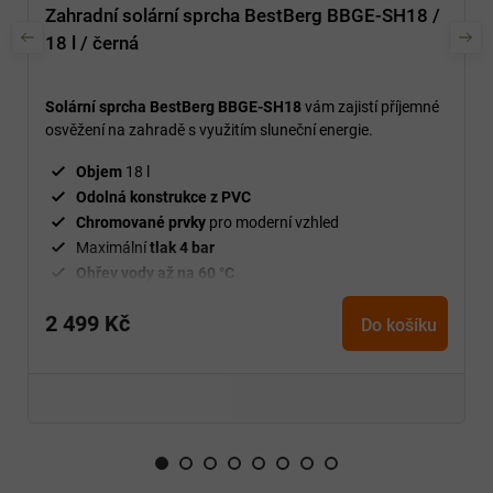
Zahradní solární sprcha BestBerg BBGE-SH18 /
18 l / černá
Solární sprcha BestBerg BBGE-SH18
vám zajistí příjemné
osvěžení na zahradě s využitím sluneční energie.
Objem
18 l
Odolná konstrukce z PVC
Chromované prvky
pro moderní vzhled
Maximální
tlak 4 bar
Ohřev vody až na 60 °C
2 499 Kč
Do košíku