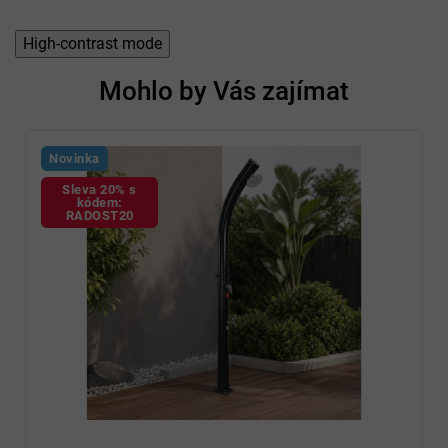
High-contrast mode
Mohlo by Vás zajímat
Novinka
Sleva 20% s
kódem:
RADOST20