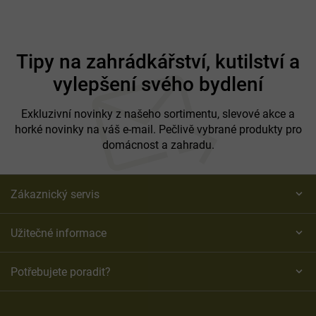
Z
á
Tipy na zahrádkářství, kutilství a
p
vylepšení svého bydlení
a
t
í
Exkluzivní novinky z našeho sortimentu, slevové akce a
horké novinky na váš e-mail. Pečlivě vybrané produkty pro
domácnost a zahradu.
Zákaznický servis
Užitečné informace
Potřebujete poradit?