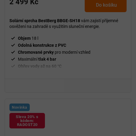
2 499 Kč
Do košíku
Solární sprcha BestBerg BBGE-SH18
vám zajistí příjemné
osvěžení na zahradě s využitím sluneční energie.
Objem
18 l
Odolná konstrukce z PVC
Chromované prvky
pro moderní vzhled
Maximální
tlak 4 bar
Ohřev vody až na 60 °C
Novinka
Sleva 20% s
kódem:
RADOST20