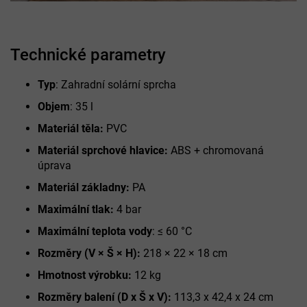
Technické parametry
Typ
: Zahradní solární sprcha
Objem
: 35 l
Materiál těla:
PVC
Materiál sprchové hlavice:
ABS + chromovaná
úprava
Materiál základny:
PA
Maximální tlak:
4 bar
Maximální teplota vody
: ≤ 60 °C
Rozměry (V × Š × H):
218 × 22 × 18 cm
Hmotnost výrobku:
12 kg
Rozměry balení (D x Š x V):
113,3 x 42,4 x 24 cm