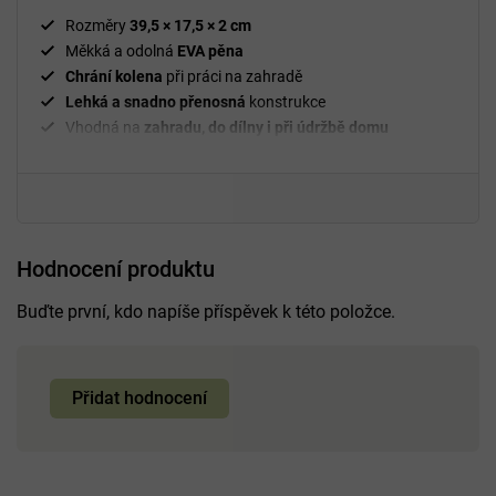
tvrdým povrchem.
Rozměry
39,5 × 17,5 × 2 cm
Měkká a odolná
EVA pěna
Chrání kolena
při práci na zahradě
Lehká a snadno přenosná
konstrukce
Vhodná na
zahradu, do dílny i při údržbě domu
Hodnocení produktu
Buďte první, kdo napíše příspěvek k této položce.
Přidat hodnocení