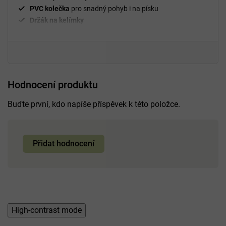
PVC kolečka
pro snadný pohyb i na písku
Držák na kelímky
Velký prostor koše
84 × 47,5 × 27,5 cm
Rozměr vozíku
89 × 54 × 59 cm
Hodnocení produktu
Buďte první, kdo napíše příspěvek k této položce.
Přidat hodnocení
High-contrast mode