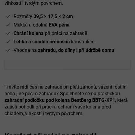
vlhkostí i tvrdým povrchem.
Rozměry
39,5 × 17,5 × 2 cm
Měkká a odolná
EVA pěna
Chrání kolena
při práci na zahradě
Lehká a snadno přenosná
konstrukce
Vhodná na
zahradu, do dílny i při údržbě domu
Trávíte rádi čas na zahradě při pletí záhonů, sázení rostlin
nebo jiné péči o zahradu? Spolehněte se na praktickou
zahradní podložku pod kolena BestBerg BBTG-KP1
, která
zajistí pohodlí při práci a ochrání vaše kolena před
chladem, vlhkostí i tvrdým povrchem.