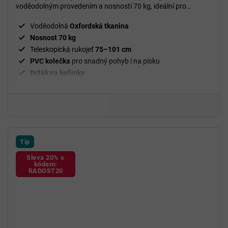
voděodolným provedením a nosností 70 kg, ideální pro
venkovní aktivity a rodinné výlety.
Voděodolná
Oxfordská tkanina
Nosnost 70 kg
Teleskopická rukojeť
75–101 cm
PVC kolečka
pro snadný pohyb i na písku
Držák na kelímky
Velký prostor koše
84 × 47,5 × 27,5 cm
Rozměr vozíku
89 × 54 × 59 cm
Tip
Sleva 20% s
kódem:
RADOST20