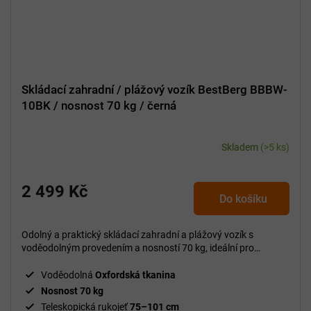
Skládací zahradní / plážový vozík BestBerg BBBW-
10BK / nosnost 70 kg / černá
Skladem
(>5 ks)
2 499 Kč
Do košíku
Odolný a praktický skládací zahradní a plážový vozík s
voděodolným provedením a nosností 70 kg, ideální pro
venkovní aktivity a rodinné výlety.
Voděodolná
Oxfordská tkanina
Nosnost 70 kg
Teleskopická rukojeť
75–101 cm