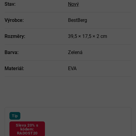
Stav
:
Nový
Výrobce
:
BestBerg
Rozměry
:
39,5 × 17,5 × 2 cm
Barva
:
Zelená
Materiál
:
EVA
Tip
Sleva 20% s
kódem:
RADOST20