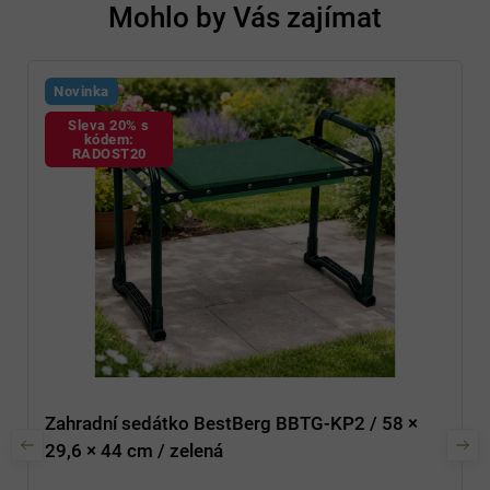
Mohlo by Vás zajímat
Novinka
Sleva 20% s
kódem:
RADOST20
Zahradní sedátko BestBerg BBTG-KP2 / 58 ×
29,6 × 44 cm / zelená