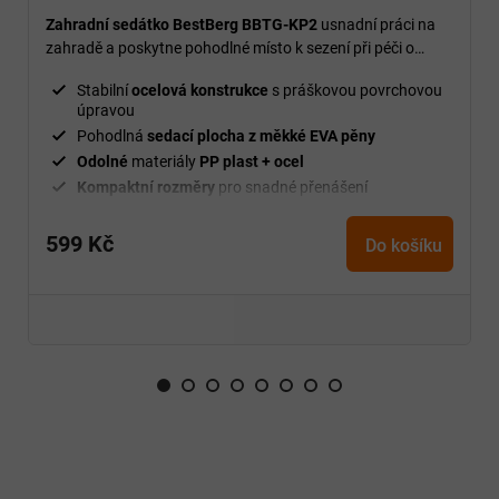
Zahradní sedátko BestBerg BBTG-KP2
usnadní práci na
zahradě a poskytne pohodlné místo k sezení při péči o
záhony, květiny nebo zeleninu.
Stabilní
ocelová konstrukce
s práškovou povrchovou
úpravou
Pohodlná
sedací plocha z měkké EVA pěny
Odolné
materiály
PP plast + ocel
Kompaktní rozměry
pro snadné přenášení
Ideální pro práci
na zahradě, v dílně i v garáži
599 Kč
Do košíku
Z
á