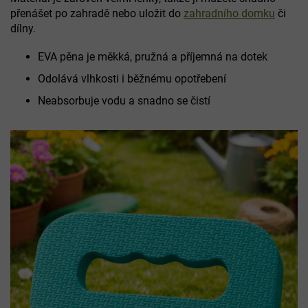
přenášet po zahradě nebo uložit do
zahradního domku
či
dílny.
EVA pěna je měkká, pružná a příjemná na dotek
Odolává vlhkosti i běžnému opotřebení
Neabsorbuje vodu a snadno se čistí