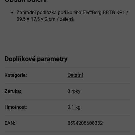
Zahradní podložka pod kolena BestBerg BBTG-KP1 /
39,5 × 17,5 × 2 cm / zelená
Doplňkové parametry
Kategorie
:
Ostatní
Záruka
:
3 roky
Hmotnost
:
0.1 kg
EAN
:
8594208608332