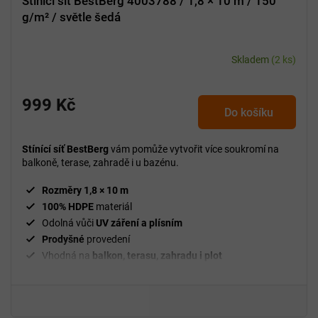
Stínící síť BestBerg 4003788 / 1,8 × 10 m / 150
g/m² / světle šedá
Skladem
(2 ks)
999 Kč
Do košíku
Stínící síť BestBerg
vám pomůže vytvořit více soukromí na
balkoně, terase, zahradě i u bazénu.
Rozměry 1,8 × 10 m
100% HDPE
materiál
Odolná vůči
UV záření a plísním
Prodyšné
provedení
Vhodná na
balkon, terasu, zahradu i plot