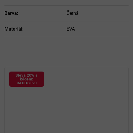
Barva
:
Černá
Materiál
:
EVA
Sleva 20% s
kódem:
RADOST20