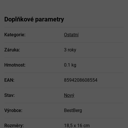
Doplňkové parametry
Kategorie
:
Ostatní
Záruka
:
3 roky
Hmotnost
:
0.1 kg
EAN
:
8594208608554
Stav
:
Nový
Výrobce
:
BestBerg
Rozměry
:
18,5 x 16 cm