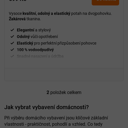
Vysoce
kvalitní, odolný a elastický
potah na dvojpohovku.
Žakárová
tkanina.
Elegantní
a stylový
Odolný
vůči opotřebení
Elastický
pro perfektní přizpůsobení pohovce
100 % vodoodpudivý
Snadné nasazení a údržba
²
Gramáž
210 g/m
Fixační válečky
v balení
94 % polyester a 6 % spandex
2
položek celkem
O
v
l
Jak vybrat vybavení domácnosti?
á
d
Při výběru domácího vybavení jsou klíčové základní
a
vlastnosti - praktičnost, pohodlí a vzhled. Co tedy
c