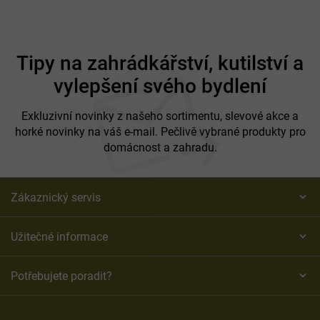
Z
á
Tipy na zahrádkářství, kutilství a
p
vylepšení svého bydlení
a
t
í
Exkluzivní novinky z našeho sortimentu, slevové akce a
horké novinky na váš e-mail. Pečlivě vybrané produkty pro
domácnost a zahradu.
Zákaznický servis
Užitečné informace
Potřebujete poradit?