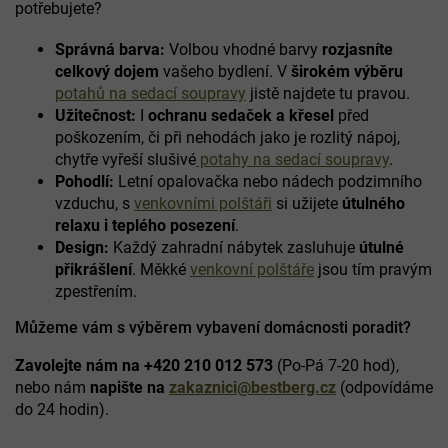
potřebujete?
í
p
Správná barva:
Volbou vhodné barvy
rozjasníte
r
celkový dojem
vašeho bydlení. V
širokém výběru
v
k
potahů na sedací soupravy
jistě najdete tu pravou.
y
Užitečnost:
I
ochranu sedaček a křesel
před
v
poškozením, či při nehodách jako je rozlitý nápoj,
ý
chytře vyřeší slušivé
potahy na sedací soupravy
.
p
Pohodlí:
Letní opalovačka nebo nádech podzimního
i
vzduchu, s
venkovními polštáři
si užijete
útulného
s
u
relaxu i teplého posezení
.
Design:
Každý zahradní nábytek zasluhuje
útulné
přikrášlení
. Měkké
venkovní polštáře
jsou tím pravým
zpestřením.
Můžeme vám s výběrem vybavení domácnosti poradit?
Zavolejte nám na +420 210 012 573
(Po-Pá 7-20 hod),
nebo nám
napište na
zakaznici@bestberg.cz
(odpovídáme
do 24 hodin).