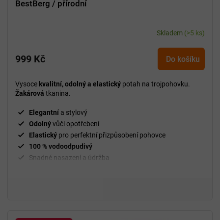
BestBerg / přírodní
Skladem
(>5 ks)
999 Kč
Do košíku
Vysoce
kvalitní, odolný a elastický
potah na trojpohovku.
Žakárová
tkanina.
Elegantní
a stylový
Odolný
vůči opotřebení
Elastický
pro perfektní přizpůsobení pohovce
100 % vodoodpudivý
Snadné nasazení a údržba
²
Gramáž
210 g/m
Fixační válečky
v balení
94 % polyester a 6 % spandex