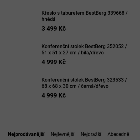
Křeslo s taburetem BestBerg 339668 /
hnědá
3 499 Kč
Konferenční stolek BestBerg 352052 /
51 x 51 x 27 cm / bílá/dřevo
4 999 Kč
Konferenční stolek BestBerg 323533 /
68 x 68 x 30 cm / černá/dřevo
4 999 Kč
Ř
a
Nejprodávanější
Nejlevnější
Nejdražší
Abecedně
z