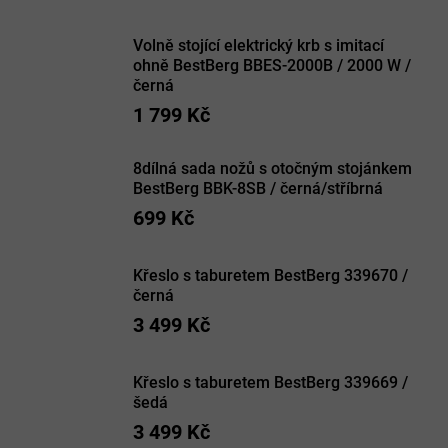
Volně stojící elektrický krb s imitací
ohně BestBerg BBES-2000B / 2000 W /
černá
1 799 Kč
8dílná sada nožů s otočným stojánkem
BestBerg BBK-8SB / černá/stříbrná
699 Kč
Křeslo s taburetem BestBerg 339670 /
černá
3 499 Kč
Křeslo s taburetem BestBerg 339669 /
šedá
3 499 Kč