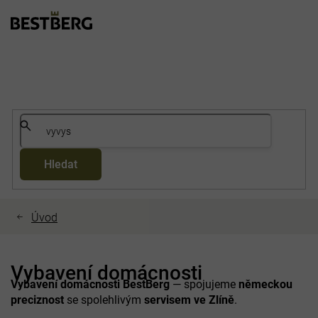
Přejít
na
obsah
Hledat
Vybavení domácnosti
Vybavení domácnosti BestBerg
— spojujeme
německou
preciznost
se spolehlivým
servisem ve Zlíně
.