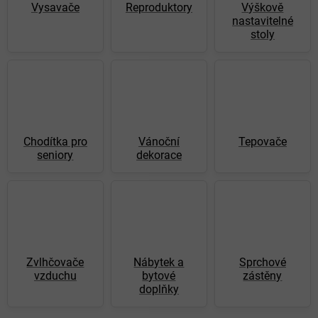
Vysavače
Reproduktory
Výškově
nastavitelné
stoly
Chodítka pro
Vánoční
Tepovače
seniory
dekorace
Zvlhčovače
Nábytek a
Sprchové
vzduchu
bytové
zástěny
doplňky