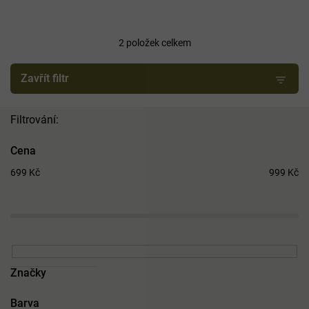
e
n
í
2
položek celkem
p
r
Zavřít filtr
o
d
u
k
t
Cena
ů
699
Kč
999
Kč
Značky
Barva