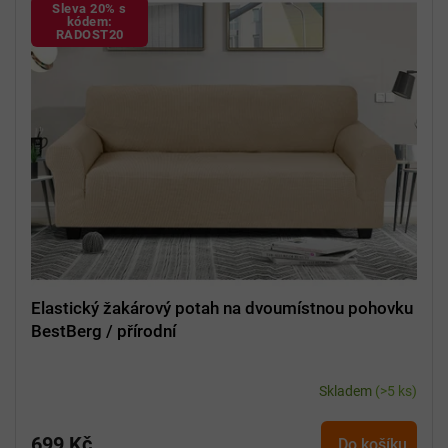
Sleva 20% s
kódem:
RADOST20
Elastický žakárový potah na dvoumístnou pohovku
BestBerg / přírodní
Skladem
(>5 ks)
699 Kč
Do košíku