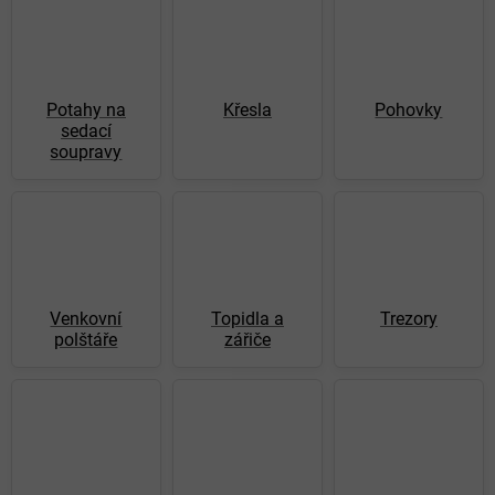
Potahy na
Křesla
Pohovky
sedací
soupravy
Venkovní
Topidla a
Trezory
polštáře
zářiče