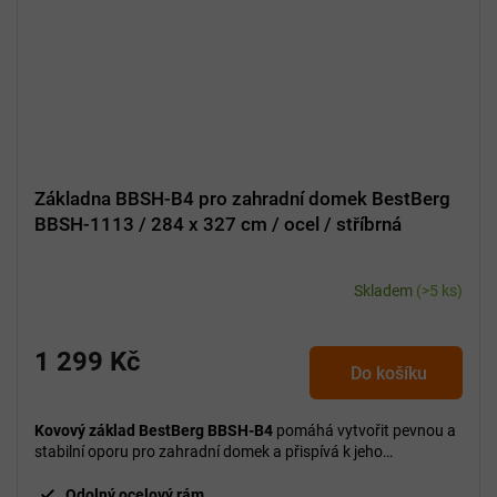
Základna BBSH-B4 pro zahradní domek BestBerg
BBSH-1113 / 284 x 327 cm / ocel / stříbrná
Skladem
(>5 ks)
1 299 Kč
Do košíku
Kovový základ BestBerg BBSH-B4
pomáhá vytvořit pevnou a
stabilní oporu pro zahradní domek a přispívá k jeho
správnému usazení.
Odolný ocelový rám