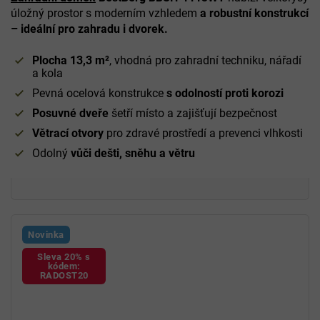
úložný prostor s moderním vzhledem
a robustní konstrukcí
– ideální pro zahradu i dvorek.
Plocha 13,3 m²
, vhodná pro zahradní techniku, nářadí
a kola
Pevná ocelová konstrukce
s odolností proti korozi
Posuvné dveře
šetří místo a zajišťují bezpečnost
Větrací otvory
pro zdravé prostředí a prevenci vlhkosti
Odolný
vůči dešti, sněhu a větru
Novinka
Sleva 20% s
kódem:
RADOST20