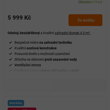
Skladem
(>5 ks)
5 999 Kč
Do košíku
Odolný, bezúdržbový
a kvalitní
zahradní domek 4,3
m².
Bezpečné místo
na zahradní techniku
Kvalitní
ocelová konstrukce
Posuvné dveře s možností uzamčení
Střecha se sklonem
proti usazování vody
Ventilační
otvory
Prášková barva
odolná vůči sněhu a dešti
Jednoduchá
montáž
Novinka