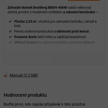
Zahradní domek BestBerg BBSH-406W
nabízí velkorysý
úložný prostor s moderním vzhledem
a robustní konstrukcí –
ideální pro zahradu i dvorek.
Plocha 2,25 m²
, vhodná pro zahradní techniku, nářadí a
kola
Pevná ocelová konstrukce
s odolností proti korozi
Posuvné dveře
šetří místo a zajišťují bezpečnost
Větrací otvory
pro zdravé prostředí a prevenci vlhkosti
Odolný
vůči dešti, sněhu a větru
Manuál (2.2 MB)
Hodnocení produktu
Buďte první, kdo napíše příspěvek k této položce.