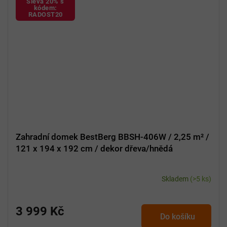
Sleva 20% s
kódem:
RADOST20
Zahradní domek BestBerg BBSH-406W / 2,25 m² /
121 x 194 x 192 cm / dekor dřeva/hnědá
Skladem
(>5 ks)
3 999 Kč
Do košíku