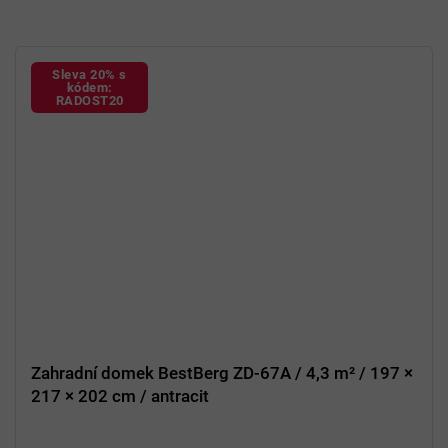
Sleva 20% s
kódem:
RADOST20
Zahradní domek BestBerg ZD-67A / 4,3 m² / 197 ×
217 × 202 cm / antracit