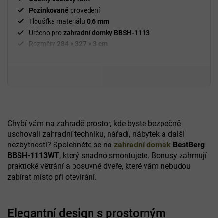
Pozinkované
provedení
Tloušťka materiálu
0,6 mm
Určeno pro
zahradní domky BBSH-1113
Rozměry
284 × 327 × 3 cm
Chybí vám na zahradě prostor, kde byste bezpečně
uschovali zahradní techniku, nářadí, nábytek a další
nezbytnosti? Spolehněte se na
zahradní domek
BestBerg
BBSH-1113WT
, který snadno smontujete. Bonusy zahrnují
praktické větrání a posuvné dveře, které vám nebudou
zabírat místo při otevírání.
Elegantní design s prostorným