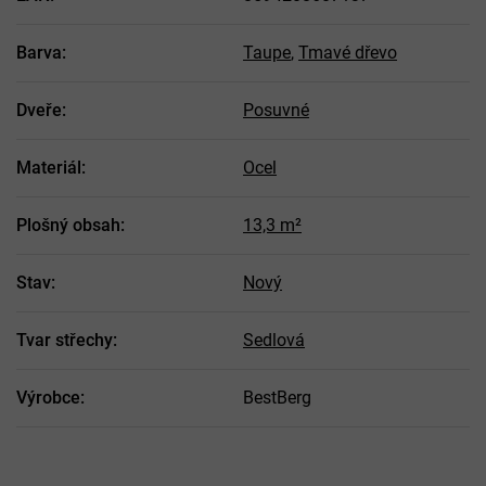
Barva
:
Taupe
,
Tmavé dřevo
Dveře
:
Posuvné
Materiál
:
Ocel
Plošný obsah
:
13,3 m²
Stav
:
Nový
Tvar střechy
:
Sedlová
Výrobce
:
BestBerg