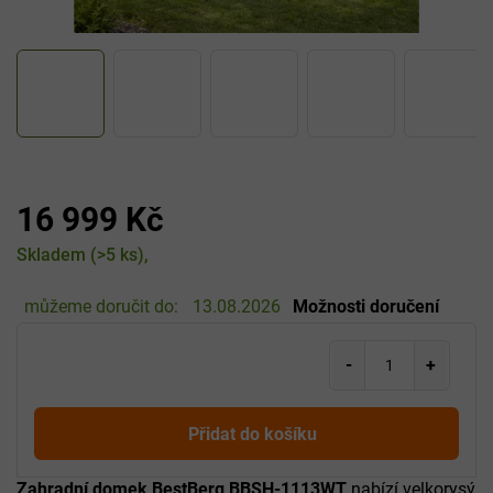
16 999 Kč
Měrná
Skladem
(>5 ks)
cena:
můžeme doručit do:
13.08.2026
Možnosti doručení
Přidat do košíku
Zahradní domek
BestBerg BBSH-1113WT
nabízí velkorysý