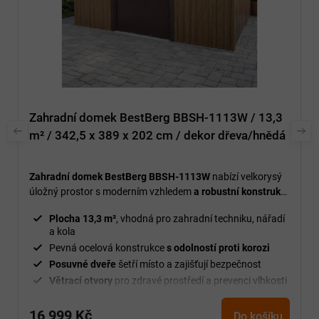
Zahradní domek BestBerg BBSH-1113W / 13,3
m² / 342,5 x 389 x 202 cm / dekor dřeva/hnědá
Zahradní domek BestBerg BBSH-1113W
nabízí velkorysý
úložný prostor s moderním vzhledem
a robustní konstrukcí
– ideální pro zahradu i dvorek.
Plocha 13,3 m²
, vhodná pro zahradní techniku, nářadí
a kola
Pevná ocelová konstrukce
s odolností proti korozi
Posuvné dveře
šetří místo a zajišťují bezpečnost
Větrací otvory
pro zdravé prostředí a prevenci vlhkosti
Odolný
vůči dešti, sněhu a větru
16 999 Kč
Do košíku