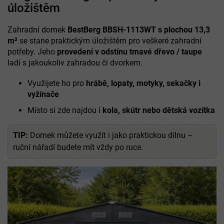
úložištěm
Zahradní domek
BestBerg BBSH-1113WT s plochou 13,3
m²
se stane praktickým úložištěm pro veškeré zahradní
potřeby. Jeho
provedení v odstínu tmavé dřevo / taupe
ladí s jakoukoliv zahradou či dvorkem.
Využijete ho pro
hrábě, lopaty, motyky, sekačky i
vyžínače
Místo si zde najdou i
kola, skútr nebo dětská vozítka
TIP:
Domek můžete využít i jako praktickou dílnu –
ruční nářadí budete mít vždy po ruce.