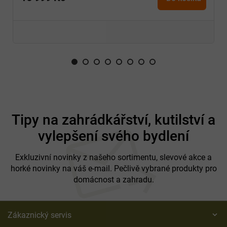
Z
á
Tipy na zahrádkářství, kutilství a
p
vylepšení svého bydlení
a
t
í
Exkluzivní novinky z našeho sortimentu, slevové akce a
horké novinky na váš e-mail. Pečlivě vybrané produkty pro
domácnost a zahradu.
Zákaznický servis