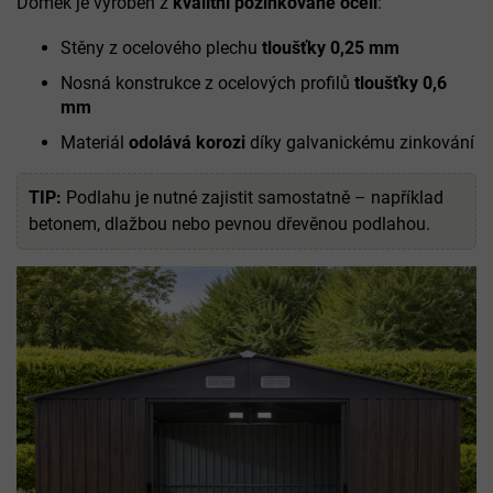
Domek je vyroben z
kvalitní pozinkované oceli
:
Stěny z ocelového plechu
tloušťky 0,25 mm
Nosná konstrukce z ocelových profilů
tloušťky 0,6
mm
Materiál
odolává korozi
díky galvanickému zinkování
TIP:
Podlahu je nutné zajistit samostatně – například
betonem, dlažbou nebo pevnou dřevěnou podlahou.