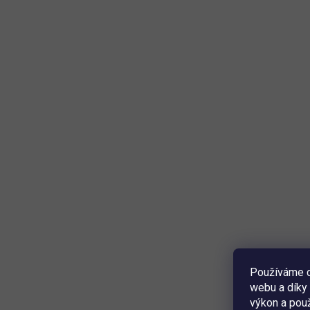
Používáme c
webu a díky 
výkon a použ