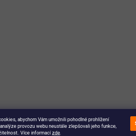
ookies, abychom Vám umožnili pohodlné prohlížení
analýze provozu webu neustále zlepšovali jeho funkce,
itelnost.. Více informací
zde
.